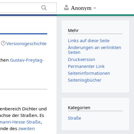
Anonym
Mehr
Links auf diese Seite
Versionsgeschichte
Änderungen an verlinkten
Seiten
Druckversion
schen
Gustav-Freytag-
Permanenter Link
Seiten­informationen
Seitenlogbücher
Kategorien
enbereich Dichter und
achse der Straßen. Es
Straße
mann-Hesse-Straße
,
Ende des
zweiten