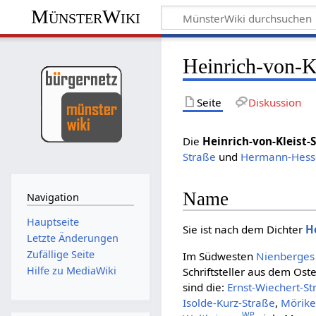
MünsterWiki
Heinrich-von-Kl
Seite
Diskussion
Die
Heinrich-von-Kleist-
Straße
und
Hermann-Hess
Name
Navigation
Hauptseite
Sie ist nach dem Dichter
H
Letzte Änderungen
Zufällige Seite
Im Südwesten
Nienberges
Hilfe zu MediaWiki
Schriftsteller aus dem Os
sind die:
Ernst-Wiechert-St
Isolde-Kurz-Straße
,
Mörike
WP