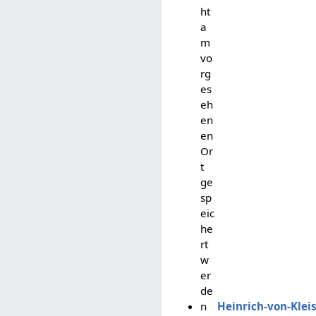
ht
a
m
vo
rg
es
eh
en
en
Or
t
ge
sp
eic
he
rt
w
er
de
n
Heinrich-von-Klei