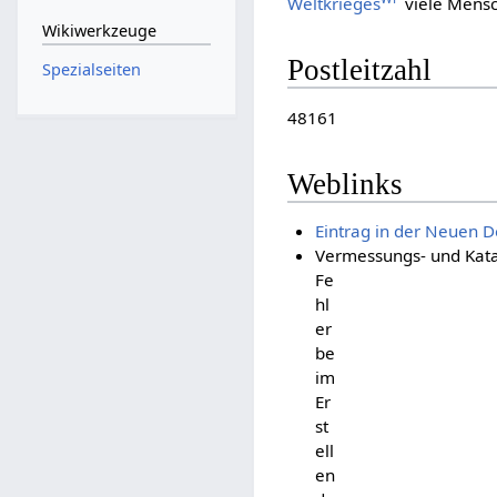
Weltkrieges
viele Mens
Wikiwerkzeuge
Postleitzahl
Spezialseiten
48161
Weblinks
Eintrag in der Neuen De
Vermessungs- und Kata
Fe
hl
er
be
im
Er
st
ell
en