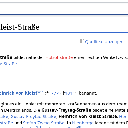
eist-Straße
Quelltext anzeigen
Straße
bildet nahe der
Hülsoffstraße
einen rechten Winkel zwi
e-Straße
.
WP
einrich von Kleist
, (*
1777
- †
1811
), benannt.
gibt es ein Gebiet mit mehreren Straßennamen aus dem Them
ten Deutschlands. Die
Gustav-Freytag-Straße
bildet eine Mittel
raße
,
Gustav-Freytag-Straße
,
Heinrich-von-Kleist-Straße
,
Her
straße
und
Stefan-Zweig-Straße
. In
Nienberge
leben seit dem 
WP
WP