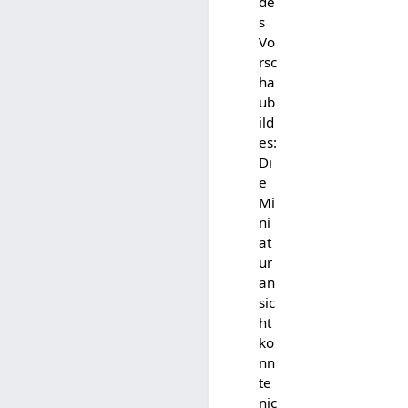
de
s
Vo
rsc
ha
ub
ild
es:
Di
e
Mi
ni
at
ur
an
sic
ht
ko
nn
te
nic