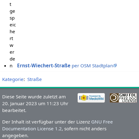
t
ge
sp
eic
he
rt
w
er
de
n
Ernst-Wiechert-Straße
per OSM Stadtplan
Kategorie
:
Straße
Diese Seite wurde zuletzt am
20. Januar 2023 um 11:23 Uhr
bearbeitet.
Der Inhalt ist verfügbar unter der Lizenz
GNU Free
Documentation License 1.2
, sofern nicht anders
angegeben.