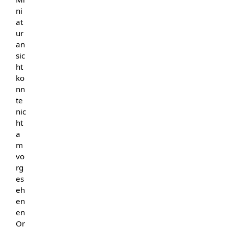
ni
at
ur
an
sic
ht
ko
nn
te
nic
ht
a
m
vo
rg
es
eh
en
en
Or