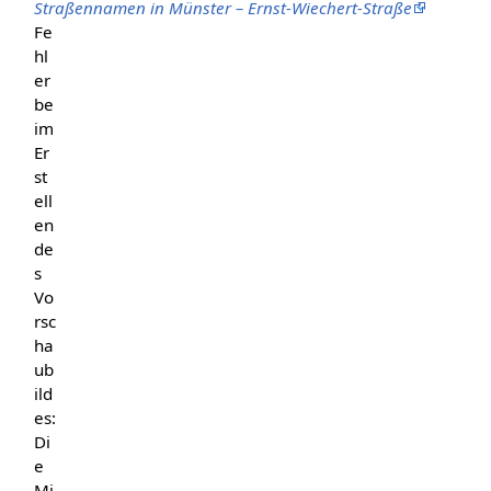
Straßennamen in Münster – Ernst-Wiechert-Straße
Fe
hl
er
be
im
Er
st
ell
en
de
s
Vo
rsc
ha
ub
ild
es:
Di
e
Mi