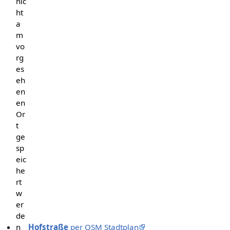
nic
ht
a
m
vo
rg
es
eh
en
en
Or
t
ge
sp
eic
he
rt
w
er
de
n
Hofstraße
per OSM Stadtplan