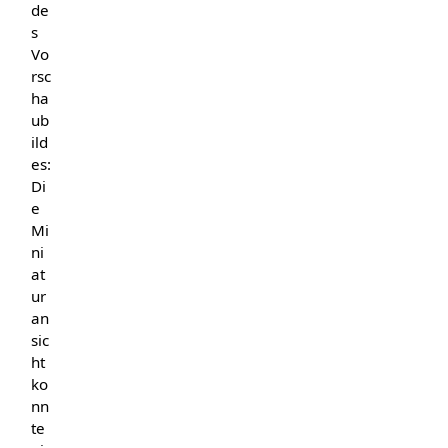
de
s
Vo
rsc
ha
ub
ild
es:
Di
e
Mi
ni
at
ur
an
sic
ht
ko
nn
te