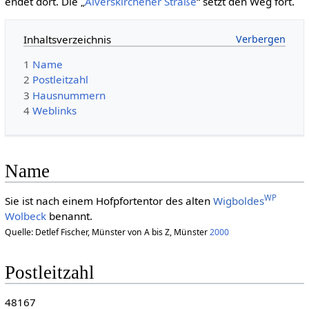
endet dort. Die „
Alverskirchener Straße
“ setzt den Weg fort.
Inhaltsverzeichnis
1
Name
2
Postleitzahl
3
Hausnummern
4
Weblinks
Name
WP
Sie ist nach einem Hofpfortentor des alten
Wigboldes
Wolbeck
benannt.
Quelle: Detlef Fischer, Münster von A bis Z, Münster
2000
Postleitzahl
48167