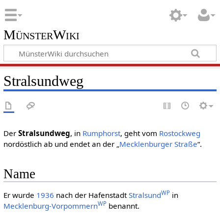
MünsterWiki
Stralsundweg
Der
Stralsundweg
, in
Rumphorst
, geht vom
Rostockweg
nordöstlich ab und endet an der „
Mecklenburger Straße
“.
Name
WP
Er wurde
1936
nach der Hafenstadt
Stralsund
in
WP
Mecklenburg-Vorpommern
benannt.