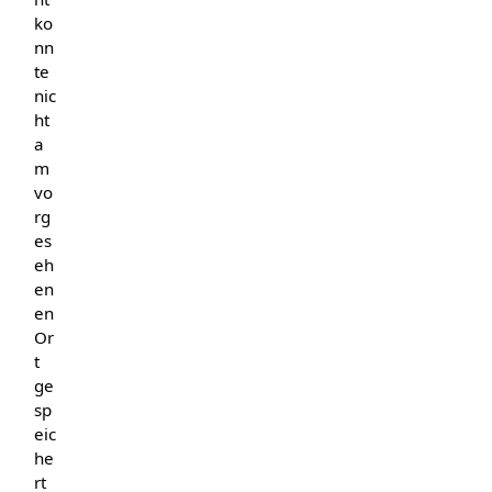
ko
nn
te
nic
ht
a
m
vo
rg
es
eh
en
en
Or
t
ge
sp
eic
he
rt