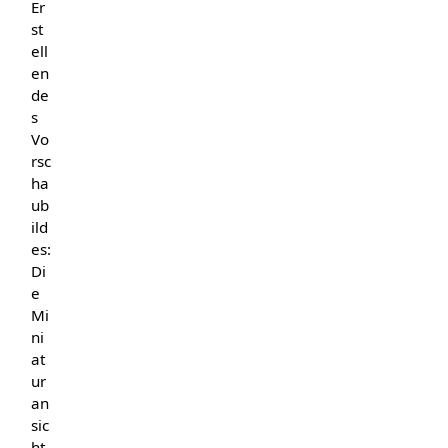
Er
st
ell
en
de
s
Vo
rsc
ha
ub
ild
es:
Di
e
Mi
ni
at
ur
an
sic
ht