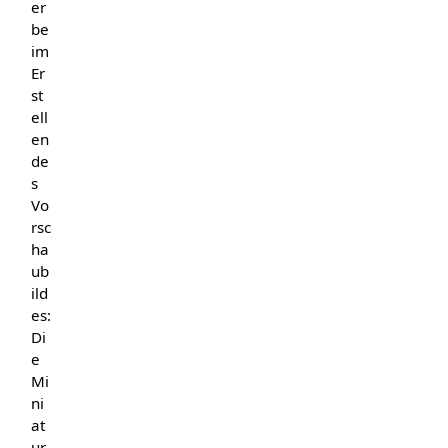
er
be
im
Er
st
ell
en
de
s
Vo
rsc
ha
ub
ild
es:
Di
e
Mi
ni
at
ur