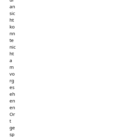
an
sic
ht
ko
nn
te
nic
ht
a
m
vo
rg
es
eh
en
en
Or
t
ge
sp