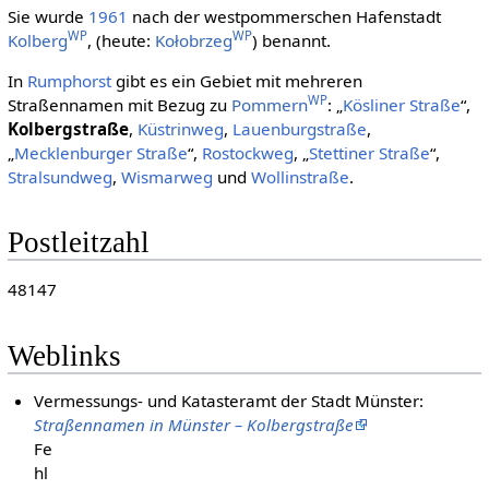
Sie wurde
1961
nach der westpommerschen Hafenstadt
WP
WP
Kolberg
, (heute:
Kołobrzeg
) benannt.
In
Rumphorst
gibt es ein Gebiet mit mehreren
WP
Straßennamen mit Bezug zu
Pommern
: „
Kösliner Straße
“,
Kolbergstraße
,
Küstrinweg
,
Lauenburgstraße
,
„
Mecklenburger Straße
“,
Rostockweg
, „
Stettiner Straße
“,
Stralsundweg
,
Wismarweg
und
Wollinstraße
.
Postleitzahl
48147
Weblinks
Vermessungs- und Katasteramt der Stadt Münster:
Straßennamen in Münster – Kolbergstraße
Fe
hl