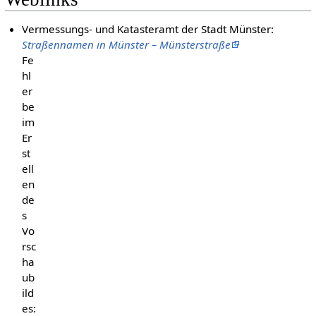
Vermessungs- und Katasteramt der Stadt Münster:
Straßennamen in Münster – Münsterstraße
Fe
hl
er
be
im
Er
st
ell
en
de
s
Vo
rsc
ha
ub
ild
es: