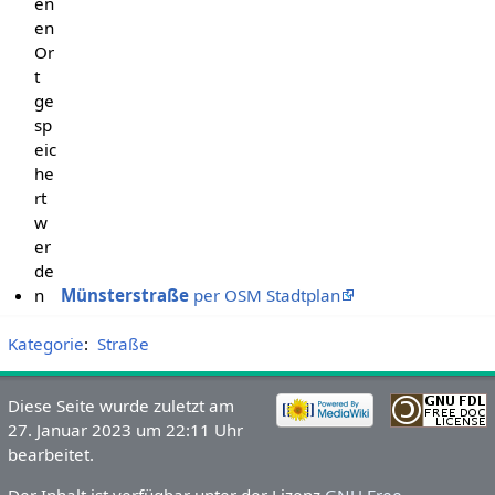
en
en
Or
t
ge
sp
eic
he
rt
w
er
de
n
Münsterstraße
per OSM Stadtplan
Kategorie
:
Straße
Diese Seite wurde zuletzt am
27. Januar 2023 um 22:11 Uhr
bearbeitet.
Der Inhalt ist verfügbar unter der Lizenz
GNU Free