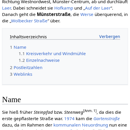
Richtung Westnordwest, Münster-Centrum, ab und durchläuft
Laer
. Dabei schneidet sie
Hofkamp
und „
Auf der Laer
“.
Danach geht die
Münsterstraße
, die
Werse
überquerend, in
die „
Wolbecker Straße
“ über.
Inhaltsverzeichnis
1
Name
1.1
Kreisverkehr und Windmühle
1.2
Einzelnachweise
2
Postleitzahlen
3
Weblinks
Name
[Anm. 1]
Sie hieß früher
Steinpfad
bzw.
Steenweg
, da dies die
erste gepflasterte Straße war.
1974
kam die
Gartenstraße
dazu, da im Rahmen der
kommunalen Neuordnung
nun eine