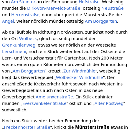
von
Am Steintor
an der Einmündung
Hofstraße
. Westseitig
mündet die
Dirk-von-Merveldt-Straße
, ostseitig
Neustraße
und
Herrenstraße
, dann überquert die Münsterstraße die
Angel
, weiter nördlich mündet ostseitig
Am Borggarten
.
Ab da läuft sie in Richtung Nordwesten, zunächst noch durch
den Ort
Wolbeck
, gleich ostseitig mündet der
Grenkuhlenweg
, etwas weiter nörlich an der Westseite
Lerschmehr
, noch ein Stück weiter liegt auf der Ostseite die
Lern- und Versuchsanstalt für Gartenbau. Noch 200 Meter
weiter, einen guten Kilometer nordwestlich der Einmündung
von „
Am Borggarten
“ kreuzt „
Zur Windmühle
“, westseitig
liegt das Gewerbegebiet „
Wolbecker Windmühle
“. Der
anschließende Kreisverkehr führt sowohl nach Westen ins
Gewerbegebiet als auch nach Osten in das neue
Gewerbegebiet
Amelunxenstraße
. Ein Stück dahinter
münden „
Everswinkeler Straße
“ östlich und „
Alter Postweg
“
südwestlich.
Noch ein Stück weiter, bei der Einmündung der
„
Freckenhorster Straße
“, knickt die
Münsterstraße
etwas in