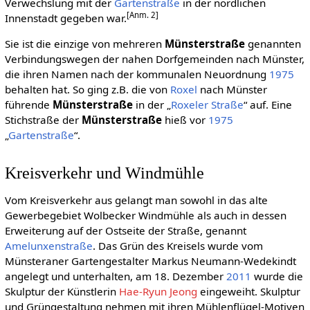
Verwechslung mit der
Gartenstraße
in der nördlichen
[Anm. 2]
Innenstadt gegeben war.
Sie ist die einzige von mehreren
Münsterstraße
genannten
Verbindungswegen der nahen Dorfgemeinden nach Münster,
die ihren Namen nach der kommunalen Neuordnung
1975
behalten hat. So ging z.B. die von
Roxel
nach Münster
führende
Münsterstraße
in der „
Roxeler Straße
“ auf. Eine
Stichstraße der
Münsterstraße
hieß vor
1975
„
Gartenstraße
“.
Kreisverkehr und Windmühle
Vom Kreisverkehr aus gelangt man sowohl in das alte
Gewerbegebiet Wolbecker Windmühle als auch in dessen
Erweiterung auf der Ostseite der Straße, genannt
Amelunxenstraße
. Das Grün des Kreisels wurde vom
Münsteraner Gartengestalter Markus Neumann-Wedekindt
angelegt und unterhalten, am 18. Dezember
2011
wurde die
Skulptur der Künstlerin
Hae-Ryun Jeong
eingeweiht. Skulptur
und Grüngestaltung nehmen mit ihren Mühlenflügel-Motiven