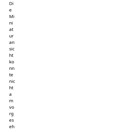
Di
e
Mi
ni
at
ur
an
sic
ht
ko
nn
te
nic
ht
a
m
vo
rg
es
eh