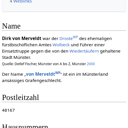
4
Weblinks
Name
WP
Dirk von Merveldt
war der
Droste
des ehemaligen
fürstbischöflichen Amtes
Wolbeck
und Führer einer
Einsatztruppe gegen die von den
Wiedertäufern
gehaltene
Stadt Münster.
Quelle: Detlef Fischer, Münster von A bis Z, Münster
2000
WP
Der Name „
von Merveldt
“ ist ein im Münsterland
ansässiges Grafengeschlecht.
Postleitzahl
48167
Hausnummern