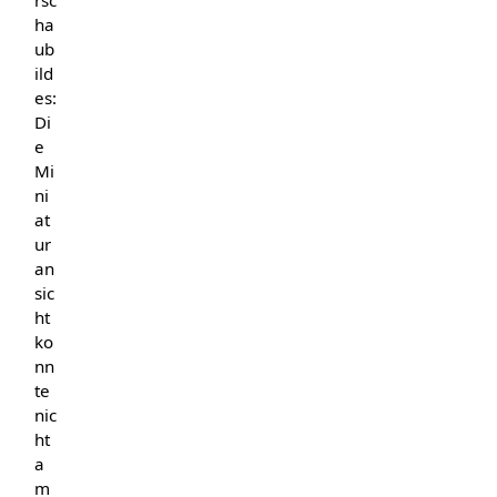
rsc
ha
ub
ild
es:
Di
e
Mi
ni
at
ur
an
sic
ht
ko
nn
te
nic
ht
a
m