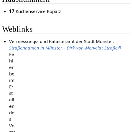
17
Küchenservice Kopatz
Weblinks
Vermessungs- und Katasteramt der Stadt Münster:
Straßennamen in Münster – Dirk-von-Merveldt-Straße
Fe
hl
er
be
im
Er
st
ell
en
de
s
Vo