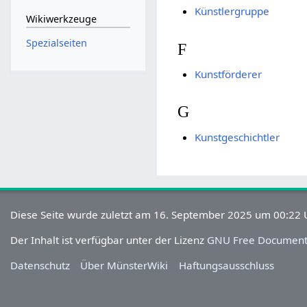
Künstlergruppe
Wikiwerkzeuge
Spezialseiten
F
Kunstförderer
G
Kunstgeschichtler
Diese Seite wurde zuletzt am 16. September 2025 um 00:22 U
Der Inhalt ist verfügbar unter der Lizenz
GNU Free Documenta
Datenschutz
Über MünsterWiki
Haftungsausschluss