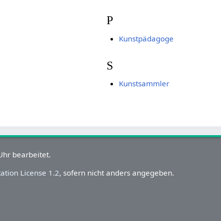
P
Kunstpädagoge
S
Kunstsammler
hr bearbeitet.
tion License 1.2
, sofern nicht anders angegeben.