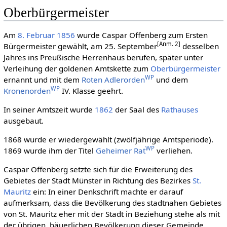
Oberbürgermeister
Am
8. Februar
1856
wurde Caspar Offenberg zum Ersten
[Anm. 2]
Bürgermeister gewählt, am 25. September
desselben
Jahres ins Preußische Herrenhaus berufen, später unter
Verleihung der goldenen Amtskette zum
Oberbürgermeister
WP
ernannt und mit dem
Roten Adlerorden
und dem
WP
Kronenorden
IV. Klasse geehrt.
In seiner Amtszeit wurde
1862
der Saal des
Rathauses
ausgebaut.
1868 wurde er wiedergewählt (zwölfjährige Amtsperiode).
WP
1869 wurde ihm der Titel
Geheimer Rat
verliehen.
Caspar Offenberg setzte sich für die Erweiterung des
Gebietes der Stadt Münster in Richtung des Bezirkes
St.
Mauritz
ein: In einer Denkschrift machte er darauf
aufmerksam, dass die Bevölkerung des stadtnahen Gebietes
von St. Mauritz eher mit der Stadt in Beziehung stehe als mit
der übrigen, bäuerlichen Bevölkerung dieser Gemeinde.