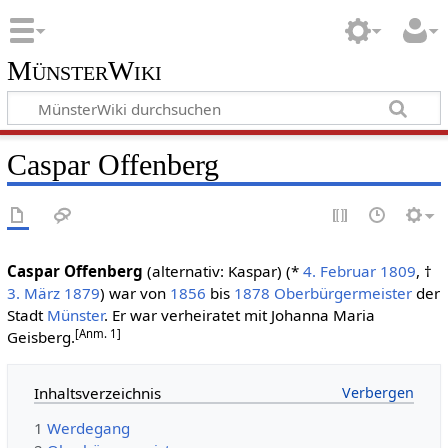
MünsterWiki
Caspar Offenberg
Caspar Offenberg
(alternativ: Kaspar) (*
4. Februar
1809
, †
3. März
1879
) war von
1856
bis
1878
Oberbürgermeister
der
Stadt
Münster
. Er war verheiratet mit Johanna Maria
[Anm. 1]
Geisberg.
Inhaltsverzeichnis
1
Werdegang