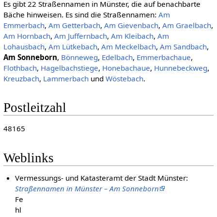
Es gibt 22 Straßennamen in Münster, die auf benachbarte
Bäche hinweisen. Es sind die Straßennamen:
Am
Emmerbach
,
Am Getterbach
,
Am Gievenbach
,
Am Graelbach
,
Am Hornbach
,
Am Juffernbach
,
Am Kleibach
,
Am
Lohausbach
,
Am Lütkebach
,
Am Meckelbach
,
Am Sandbach
,
Am Sonneborn
,
Bönneweg
,
Edelbach
,
Emmerbachaue
,
Flothbach
,
Hagelbachstiege
,
Honebachaue
,
Hunnebeckweg
,
Kreuzbach
,
Lammerbach
und
Wöstebach
.
Postleitzahl
48165
Weblinks
Vermessungs- und Katasteramt der Stadt Münster:
Straßennamen in Münster – Am Sonneborn
Fe
hl