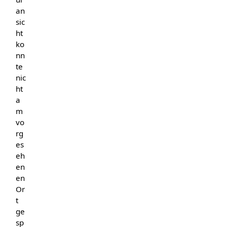
an
sic
ht
ko
nn
te
nic
ht
a
m
vo
rg
es
eh
en
en
Or
t
ge
sp