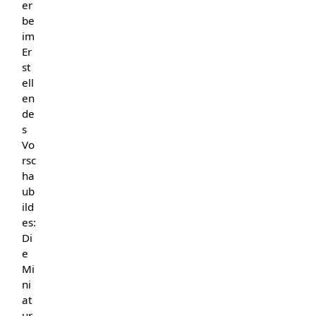
er
be
im
Er
st
ell
en
de
s
Vo
rsc
ha
ub
ild
es:
Di
e
Mi
ni
at
ur