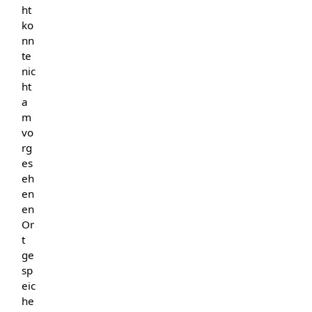
ht
ko
nn
te
nic
ht
a
m
vo
rg
es
eh
en
en
Or
t
ge
sp
eic
he