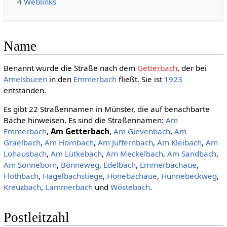
4
Weblinks
Name
Benannt wurde die Straße nach dem
Getterbach
, der bei
Amelsbüren
in den
Emmerbach
fließt. Sie ist
1923
entstanden.
Es gibt 22 Straßennamen in Münster, die auf benachbarte
Bäche hinweisen. Es sind die Straßennamen:
Am
Emmerbach
,
Am Getterbach
,
Am Gievenbach
,
Am
Graelbach
,
Am Hornbach
,
Am Juffernbach
,
Am Kleibach
,
Am
Lohausbach
,
Am Lütkebach
,
Am Meckelbach
,
Am Sandbach
,
Am Sonneborn
,
Bönneweg
,
Edelbach
,
Emmerbachaue
,
Flothbach
,
Hagelbachstiege
,
Honebachaue
,
Hunnebeckweg
,
Kreuzbach
,
Lammerbach
und
Wöstebach
.
Postleitzahl