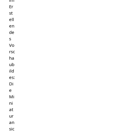
im
Er
st
ell
en
de
s
Vo
rsc
ha
ub
ild
es:
Di
e
Mi
ni
at
ur
an
sic