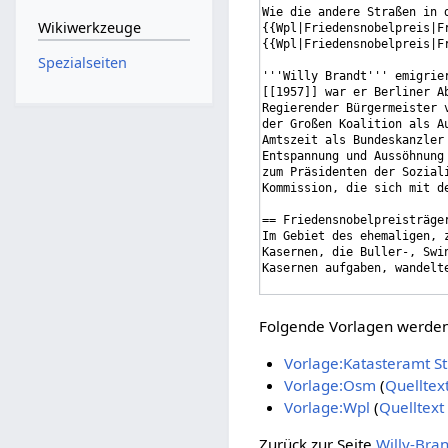
Wikiwerkzeuge
Spezialseiten
Folgende Vorlagen werden 
Vorlage:Katasteramt 
Vorlage:Osm
(
Quelltex
Vorlage:Wpl
(
Quelltext
Zurück zur Seite
Willy-Bra