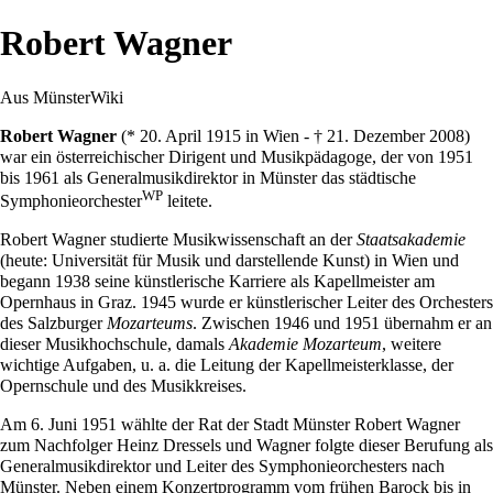
Robert Wagner
Aus MünsterWiki
Robert Wagner
(*
20. April
1915
in Wien - †
21. Dezember
2008
)
war ein österreichischer Dirigent und Musikpädagoge, der von 1951
bis 1961 als Generalmusikdirektor in Münster das städtische
WP
Symphonieorchester
leitete.
Robert Wagner studierte Musikwissenschaft an der
Staatsakademie
(heute: Universität für Musik und darstellende Kunst) in Wien und
begann 1938 seine künstlerische Karriere als Kapellmeister am
Opernhaus in Graz. 1945 wurde er künstlerischer Leiter des Orchesters
des Salzburger
Mozarteums
. Zwischen 1946 und 1951 übernahm er an
dieser Musikhochschule, damals
Akademie Mozarteum
, weitere
wichtige Aufgaben, u. a. die Leitung der Kapellmeisterklasse, der
Opernschule und des Musikkreises.
Am
6. Juni
1951
wählte der
Rat
der Stadt Münster Robert Wagner
zum Nachfolger
Heinz Dressels
und Wagner folgte dieser Berufung als
Generalmusikdirektor und Leiter des Symphonieorchesters nach
Münster. Neben einem Konzertprogramm vom frühen Barock bis in