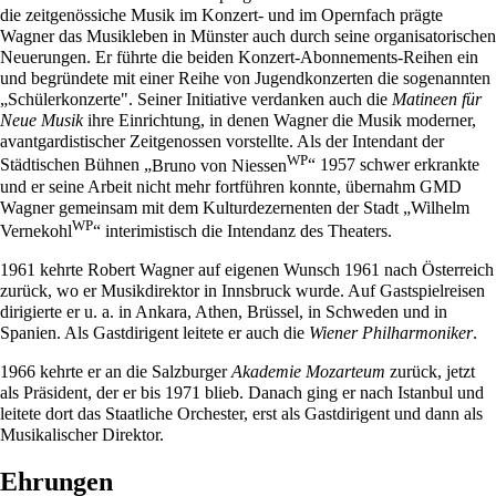
die zeitgenössiche Musik im Konzert- und im Opernfach prägte
Wagner das Musikleben in Münster auch durch seine organisatorischen
Neuerungen. Er führte die beiden Konzert-Abonnements-Reihen ein
und begründete mit einer Reihe von Jugendkonzerten die sogenannten
„Schülerkonzerte". Seiner Initiative verdanken auch die
Matineen für
Neue Musik
ihre Einrichtung, in denen Wagner die Musik moderner,
avantgardistischer Zeitgenossen vorstellte. Als der Intendant der
WP
Städtischen Bühnen
„
Bruno von Niessen
“ 1957 schwer erkrankte
und er seine Arbeit nicht mehr fortführen konnte, übernahm GMD
Wagner gemeinsam mit dem Kulturdezernenten der Stadt „
Wilhelm
WP
Vernekohl
“ interimistisch die Intendanz des Theaters.
1961 kehrte Robert Wagner auf eigenen Wunsch 1961 nach Österreich
zurück, wo er Musikdirektor in Innsbruck wurde. Auf Gastspielreisen
dirigierte er u. a. in Ankara, Athen, Brüssel, in Schweden und in
Spanien. Als Gastdirigent leitete er auch die
Wiener Philharmoniker
.
1966 kehrte er an die Salzburger
Akademie Mozarteum
zurück, jetzt
als Präsident, der er bis 1971 blieb. Danach ging er nach Istanbul und
leitete dort das Staatliche Orchester, erst als Gastdirigent und dann als
Musikalischer Direktor.
Ehrungen