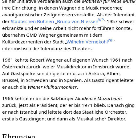
Seiner Initiative verdanken auch die
Matineen für Neue Musik
ihre Einrichtung, in denen Wagner die Musik moderner,
avantgardistischer Zeitgenossen vorstellte. Als der Intendant
WP
der
Städtischen Bühnen
„
Bruno von Niessen
“ 1957 schwer
erkrankte und er seine Arbeit nicht mehr fortführen konnte,
übernahm GMD Wagner gemeinsam mit dem
WP
Kulturdezernenten der Stadt „
Wilhelm Vernekohl
“
interimistisch die Intendanz des Theaters.
1961 kehrte Robert Wagner auf eigenen Wunsch 1961 nach
Österreich zurück, wo er Musikdirektor in Innsbruck wurde.
Auf Gastspielreisen dirigierte er u. a. in Ankara, Athen,
Brüssel, in Schweden und in Spanien. Als Gastdirigent leitete
er auch die
Wiener Philharmoniker
.
1966 kehrte er an die Salzburger
Akademie Mozarteum
zurück, jetzt als Präsident, der er bis 1971 blieb. Danach ging
er nach Istanbul und leitete dort das Staatliche Orchester,
erst als Gastdirigent und dann als Musikalischer Direktor.
Ehrungen