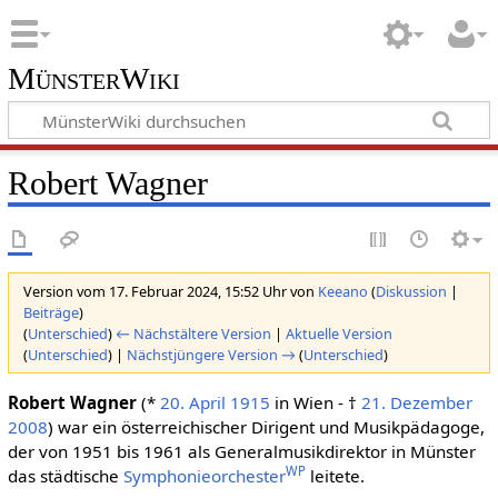
MünsterWiki
Robert Wagner
Version vom 17. Februar 2024, 15:52 Uhr von
Keeano
(
Diskussion
|
Beiträge
)
(
Unterschied
)
← Nächstältere Version
|
Aktuelle Version
(
Unterschied
) |
Nächstjüngere Version →
(
Unterschied
)
Robert Wagner
(*
20. April
1915
in Wien - †
21. Dezember
2008
) war ein österreichischer Dirigent und Musikpädagoge,
der von 1951 bis 1961 als Generalmusikdirektor in Münster
WP
das städtische
Symphonieorchester
leitete.