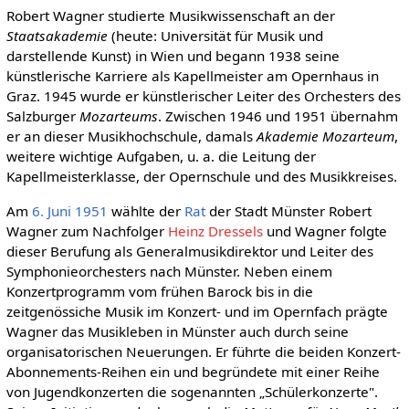
Robert Wagner studierte Musikwissenschaft an der
Staatsakademie
(heute: Universität für Musik und
darstellende Kunst) in Wien und begann 1938 seine
künstlerische Karriere als Kapellmeister am Opernhaus in
Graz. 1945 wurde er künstlerischer Leiter des Orchesters des
Salzburger
Mozarteums
. Zwischen 1946 und 1951 übernahm
er an dieser Musikhochschule, damals
Akademie Mozarteum
,
weitere wichtige Aufgaben, u. a. die Leitung der
Kapellmeisterklasse, der Opernschule und des Musikkreises.
Am
6. Juni
1951
wählte der
Rat
der Stadt Münster Robert
Wagner zum Nachfolger
Heinz Dressels
und Wagner folgte
dieser Berufung als Generalmusikdirektor und Leiter des
Symphonieorchesters nach Münster. Neben einem
Konzertprogramm vom frühen Barock bis in die
zeitgenössiche Musik im Konzert- und im Opernfach prägte
Wagner das Musikleben in Münster auch durch seine
organisatorischen Neuerungen. Er führte die beiden Konzert-
Abonnements-Reihen ein und begründete mit einer Reihe
von Jugendkonzerten die sogenannten „Schülerkonzerte".