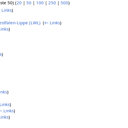
ste 50) (
20
|
50
|
100
|
250
|
500
)
 Links
)
stfalen-Lippe (LWL)
‎
(
← Links
)
inks
)
s
)
inks
)
Links
)
← Links
)
inks
)