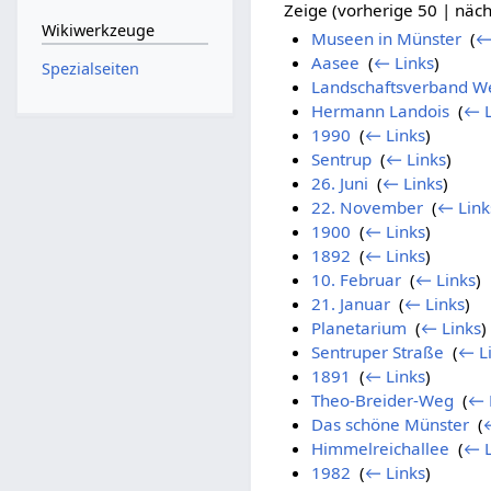
Zeige (vorherige 50 | näch
Wikiwerkzeuge
Museen in Münster
‎
(
←
Aasee
‎
(
← Links
)
Spezialseiten
Landschaftsverband We
Hermann Landois
‎
(
← L
1990
‎
(
← Links
)
Sentrup
‎
(
← Links
)
26. Juni
‎
(
← Links
)
22. November
‎
(
← Link
1900
‎
(
← Links
)
1892
‎
(
← Links
)
10. Februar
‎
(
← Links
)
21. Januar
‎
(
← Links
)
Planetarium
‎
(
← Links
)
Sentruper Straße
‎
(
← L
1891
‎
(
← Links
)
Theo-Breider-Weg
‎
(
← 
Das schöne Münster
‎
(
Himmelreichallee
‎
(
← L
1982
‎
(
← Links
)