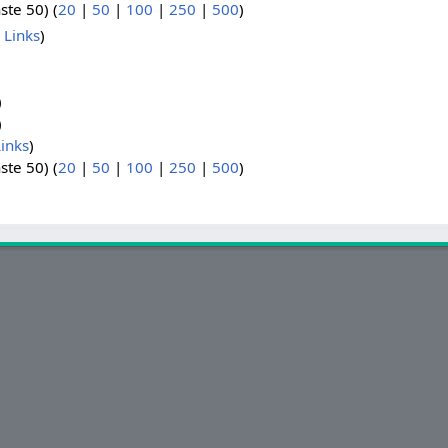
ste 50) (
20
|
50
|
100
|
250
|
500
)
 Links
)
)
)
inks
)
ste 50) (
20
|
50
|
100
|
250
|
500
)