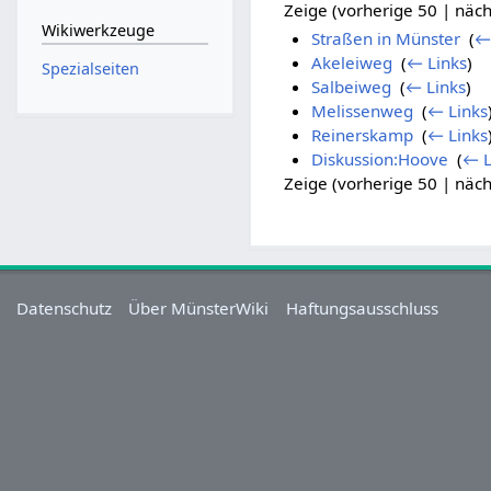
Zeige (vorherige 50 | näch
Wikiwerkzeuge
Straßen in Münster
‎
(
←
Akeleiweg
‎
(
← Links
)
Spezialseiten
Salbeiweg
‎
(
← Links
)
Melissenweg
‎
(
← Links
Reinerskamp
‎
(
← Links
Diskussion:Hoove
‎
(
← L
Zeige (vorherige 50 | näch
Datenschutz
Über MünsterWiki
Haftungsausschluss