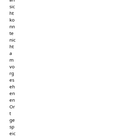
sic
ht
ko
nn
te
nic
ht
a
m
vo
rg
es
eh
en
en
Or
t
ge
sp
eic