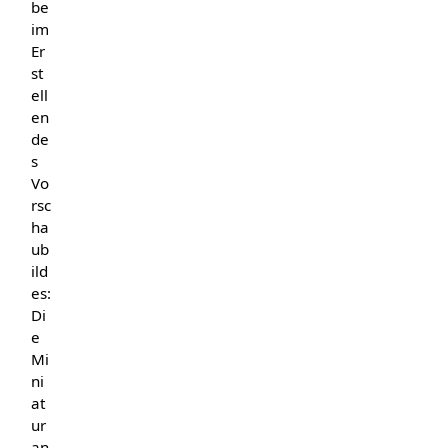
be
im
Er
st
ell
en
de
s
Vo
rsc
ha
ub
ild
es:
Di
e
Mi
ni
at
ur
an