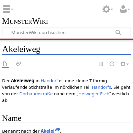
MünsterWiki
Akeleiweg
Der
Akeleiweg
in
Handorf
ist eine kleine T-förmig
verlaufende Stichstraße im nördlichen Teil
Handorfs
. Sie geht
von der
Dorbaumstraße
nahe dem „
Helweger Esch
“ westlich
ab.
Name
WP
Benannt nach der
Akelei
.