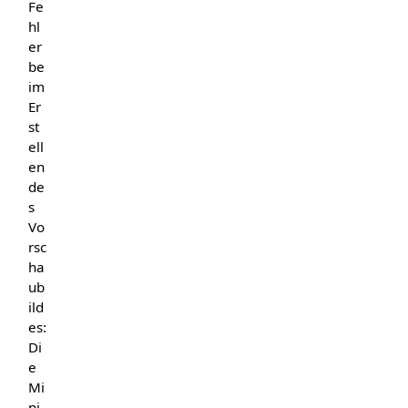
Fe
hl
er
be
im
Er
st
ell
en
de
s
Vo
rsc
ha
ub
ild
es:
Di
e
Mi
ni