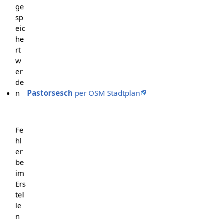
ge
sp
eic
he
rt
w
er
de
n
Pastorsesch
per OSM Stadtplan
Fe
hl
er
be
im
Ers
tel
le
n