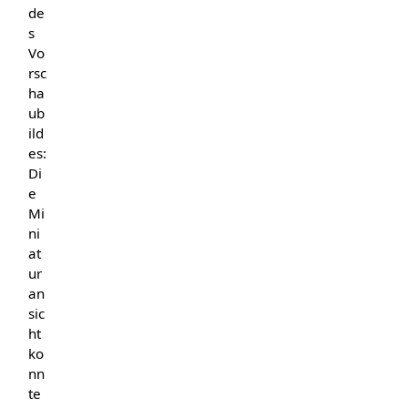
de
s
Vo
rsc
ha
ub
ild
es:
Di
e
Mi
ni
at
ur
an
sic
ht
ko
nn
te