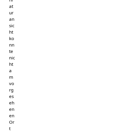
at
ur
an
sic
ht
ko
nn
te
nic
ht
a
m
vo
rg
es
eh
en
en
Or
t