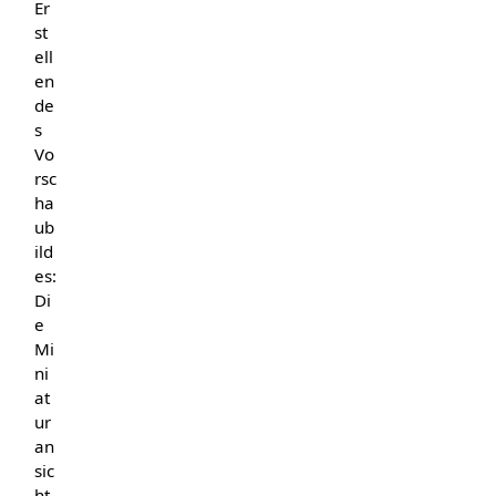
Er
st
ell
en
de
s
Vo
rsc
ha
ub
ild
es:
Di
e
Mi
ni
at
ur
an
sic
ht