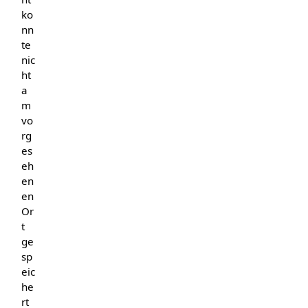
ko
nn
te
nic
ht
a
m
vo
rg
es
eh
en
en
Or
t
ge
sp
eic
he
rt