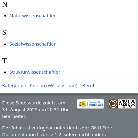
N
Naturwissenschaftler
S
Sozialwissenschaftler
T
Strukturwissenschaftler
Kategorien
:
Person (Wissenschaft)
Beruf
Diese Seite wurde zuletzt am
31. August 2025 um 20:31 Uhr
bearbeitet.
Der Inhalt ist verfügbar unter der Lizenz
GNU Free
Documentation License 1.2
, sofern nicht anders