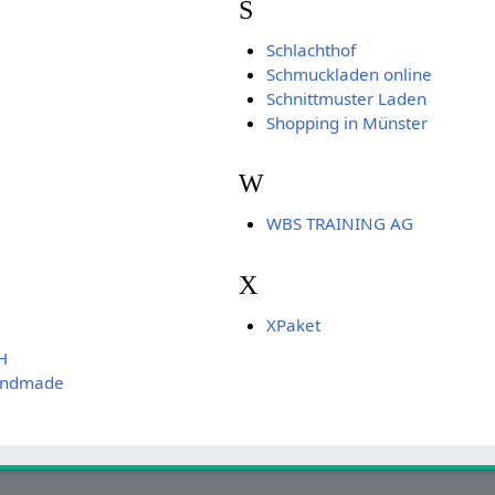
S
Schlachthof
Schmuckladen online
Schnittmuster Laden
Shopping in Münster
W
WBS TRAINING AG
X
XPaket
H
handmade