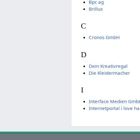
Bpc ag
Brillux
C
Cronos GmbH
D
Dein Kreativregal
Die Kleidermacher
I
Interface Medien Gmb
Internetportal i love 