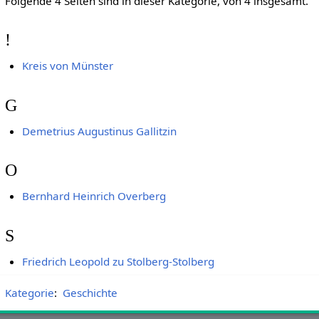
Folgende 4 Seiten sind in dieser Kategorie, von 4 insgesamt.
!
Kreis von Münster
G
Demetrius Augustinus Gallitzin
O
Bernhard Heinrich Overberg
S
Friedrich Leopold zu Stolberg-Stolberg
Kategorie
:
Geschichte