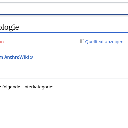
ologie
on
Quelltext anzeigen
im AnthroWiki
e folgende Unterkategorie: