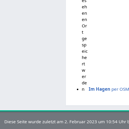
es
eh
en
en
Or
t
ge
sp
eic
he
rt
w
er
de
n
Im Hagen
per OSM 
Diese Seite wurde zuletzt am 2. Februar 2023 um 10:54 Uhr b