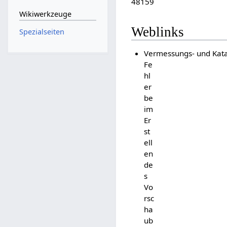
48159
Wikiwerkzeuge
Weblinks
Spezialseiten
Vermessungs- und Kata
Fe
hl
er
be
im
Er
st
ell
en
de
s
Vo
rsc
ha
ub