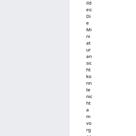
ild
es:
Di
e
Mi
ni
at
ur
an
sic
ht
ko
nn
te
nic
ht
a
m
vo
rg