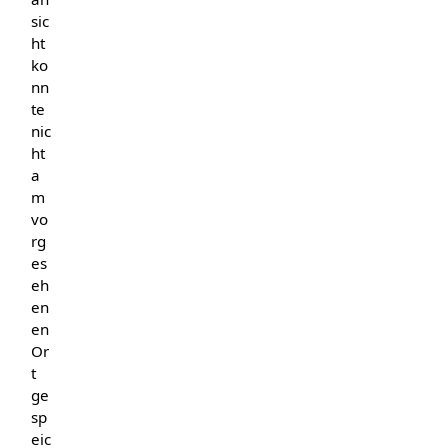
sic
ht
ko
nn
te
nic
ht
a
m
vo
rg
es
eh
en
en
Or
t
ge
sp
eic