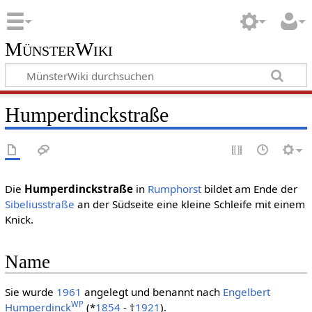
MünsterWiki
Humperdinckstraße
Die
Humperdinckstraße
in
Rumphorst
bildet am Ende der
Sibeliusstraße
an der Südseite eine kleine Schleife mit einem
Knick.
Name
Sie wurde
1961
angelegt und benannt nach
Engelbert
WP
Humperdinck
(*
1854
- †
1921
).