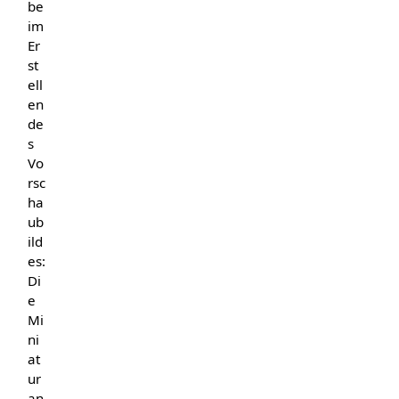
be
im
Er
st
ell
en
de
s
Vo
rsc
ha
ub
ild
es:
Di
e
Mi
ni
at
ur
an