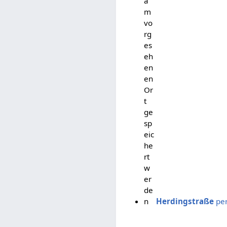
a
m
vo
rg
es
eh
en
en
Or
t
ge
sp
eic
he
rt
w
er
de
n
Herdingstraße
per