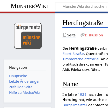
MünsterWiki
Herdingstraße
Seite
Diskussion
Die
Herdingstraße
verbi
Ebert-Straße
, Querstraßen
Timmerscheidtstraße
. An 
praktisch direkt an einer
Navigation
Aldi, Edeka usw. führt.
Hauptseite
Letzte Änderungen
Name
Zufällige Seite
Hilfe zu MediaWiki
Im Jahre
1929
nach der mü
Herding
hat, wie auch die
Bürgermeister
der Stadt h