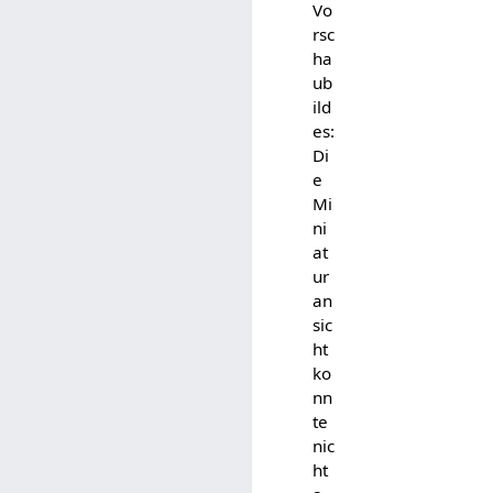
Vo
rsc
ha
ub
ild
es:
Di
e
Mi
ni
at
ur
an
sic
ht
ko
nn
te
nic
ht