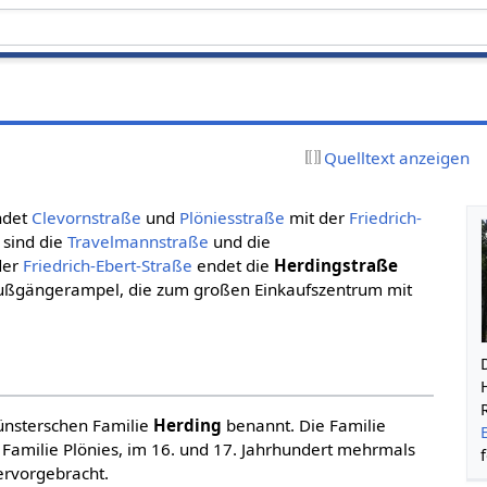
Quelltext anzeigen
ndet
Clevornstraße
und
Plöniesstraße
mit der
Friedrich-
 sind die
Travelmannstraße
und die
der
Friedrich-Ebert-Straße
endet die
Herdingstraße
 Fußgängerampel, die zum großen Einkaufszentrum mit
nsterschen Familie
Herding
benannt. Die Familie
 Familie Plönies, im 16. und 17. Jahrhundert mehrmals
ervorgebracht.