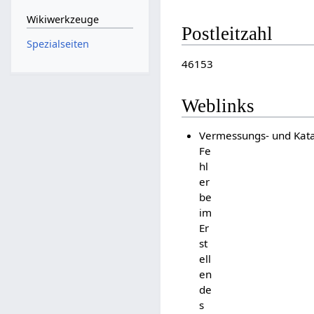
Wikiwerkzeuge
Postleitzahl
Spezialseiten
46153
Weblinks
Vermessungs- und Kata
Fe
hl
er
be
im
Er
st
ell
en
de
s