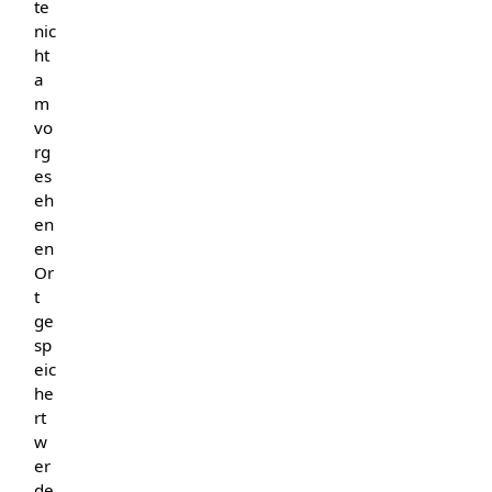
te
nic
ht
a
m
vo
rg
es
eh
en
en
Or
t
ge
sp
eic
he
rt
w
er
de