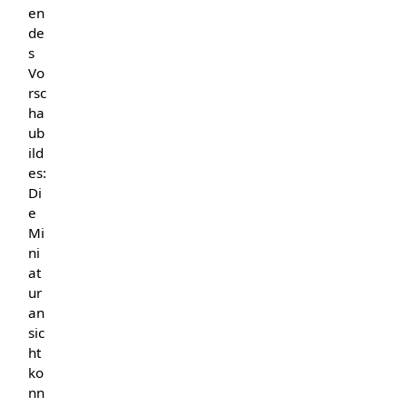
en
de
s
Vo
rsc
ha
ub
ild
es:
Di
e
Mi
ni
at
ur
an
sic
ht
ko
nn