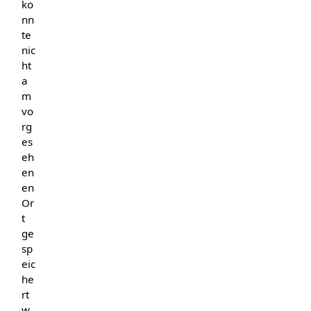
ko
nn
te
nic
ht
a
m
vo
rg
es
eh
en
en
Or
t
ge
sp
eic
he
rt
w