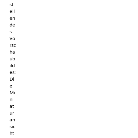
st
ell
en
de
s
Vo
rsc
ha
ub
ild
es:
Di
e
Mi
ni
at
ur
an
sic
ht