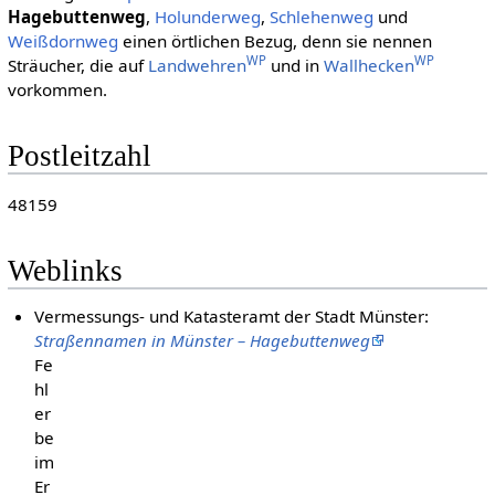
Hagebuttenweg
,
Holunderweg
,
Schlehenweg
und
Weißdornweg
einen örtlichen Bezug, denn sie nennen
WP
WP
Sträucher, die auf
Landwehren
und in
Wallhecken
vorkommen.
Postleitzahl
48159
Weblinks
Vermessungs- und Katasteramt der Stadt Münster:
Straßennamen in Münster – Hagebuttenweg
Fe
hl
er
be
im
Er