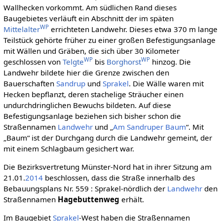
Wallhecken vorkommt. Am südlichen Rand dieses
Baugebietes verläuft ein Abschnitt der im späten
WP
Mittelalter
errichteten Landwehr. Dieses etwa 370 m lange
Teilstück gehörte früher zu einer großen Befestigungsanlage
mit Wällen und Gräben, die sich über 30 Kilometer
WP
WP
geschlossen von
Telgte
bis
Borghorst
hinzog. Die
Landwehr bildete hier die Grenze zwischen den
Bauerschaften
Sandrup
und
Sprakel
. Die Wälle waren mit
Hecken bepflanzt, deren stachelige Sträucher einen
undurchdringlichen Bewuchs bildeten. Auf diese
Befestigungsanlage beziehen sich bisher schon die
Straßennamen
Landwehr
und „
Am Sandruper Baum
“. Mit
„Baum“ ist der Durchgang durch die Landwehr gemeint, der
mit einem Schlagbaum gesichert war.
Die Bezirksvertretung Münster-Nord hat in ihrer Sitzung am
21.01.
2014
beschlossen, dass die Straße innerhalb des
Bebauungsplans Nr. 559 : Sprakel-nördlich der
Landwehr
den
Straßennamen
Hagebuttenweg
erhält.
Im Baugebiet
Sprakel
-West haben die Straßennamen