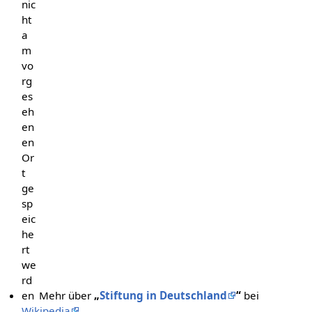
nic
ht
a
m
vo
rg
es
eh
en
en
Or
t
ge
sp
eic
he
rt
we
rd
en
Mehr über
„
Stiftung in Deutschland
“
bei
Wikipedia
.