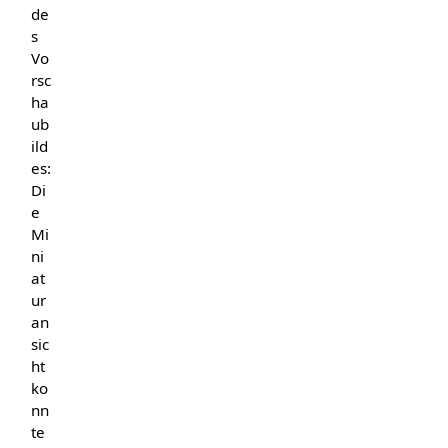
de
s
Vo
rsc
ha
ub
ild
es:
Di
e
Mi
ni
at
ur
an
sic
ht
ko
nn
te