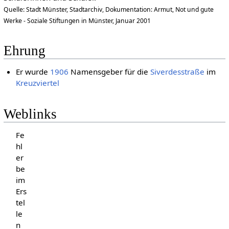
Quelle: Stadt Münster, Stadtarchiv, Dokumentation: Armut, Not und gute
Werke - Soziale Stiftungen in Münster, Januar 2001
Ehrung
Er wurde
1906
Namensgeber für die
Siverdesstraße
im
Kreuzviertel
Weblinks
Fe
hl
er
be
im
Ers
tel
le
n