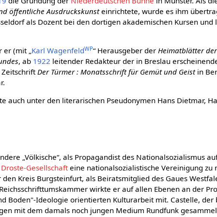
19
die Gründung der
Niederdeutschen Bühne
in Münster. Als d
nd öffentliche Ausdruckskunst
einrichtete, wurde es ihm übertra
seldorf als Dozent bei den dortigen akademischen Kursen und le
WP
 er (mit „
Karl Wagenfeld
“ Herausgeber der
Heimatblätter der 
bundes
, ab
1922
leitender Redakteur der in Breslau erscheinen
Zeitschrift
Der Türmer : Monatsschrift für Gemüt und Geist
in Ber
r.
ierte auch unter den literarischen Pseudonymen Hans Dietmar, 
 andere „Völkische“, als Propagandist des Nationalsozialismus au
 Droste-Gesellschaft
eine nationalsozialistische Vereinigung z
den Kreis Burgsteinfurt, als Beiratsmitglied des Gaues Westfa
 Reichsschrifttumskammer wirkte er auf allen Ebenen an der Pr
nd Boden"-Ideologie orientierten Kulturarbeit mit. Castelle, der
ungen mit dem damals noch jungen Medium Rundfunk gesammel