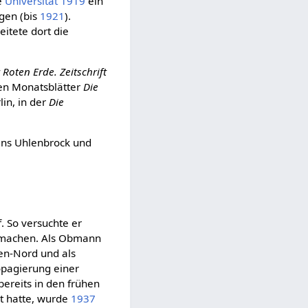
ie
Universität
1919
ein
gen (bis
1921
).
itete dort die
Roten Erde. Zeitschrift
den Monatsblätter
Die
lin, in der
Die
Hans Uhlenbrock und
f. So versuchte er
u machen. Als Obmann
len-Nord und als
opagierung einer
 bereits in den frühen
t hatte, wurde
1937