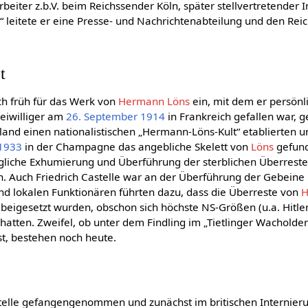
beiter z.b.V. beim Reichssender Köln, später stellvertretender
P
“ leitete er eine Presse- und Nachrichtenabteilung und den Rei
t
ich früh für das Werk von
Hermann Löns
ein, mit dem er persönl
eiwilliger am
26. September
1914
in Frankreich gefallen war, g
hland einen nationalistischen „Hermann-Löns-Kult“ etablierten 
1933
in der Champagne das angebliche Skelett von
Löns
gefund
ügliche Exhumierung und Überführung der sterblichen Überreste
. Auch Friedrich Castelle war an der Überführung der Gebeine be
nd lokalen Funktionären führten dazu, dass die Überreste von
H
beigesetzt wurden, obschon sich höchste NS-Größen (u.a. Hitler
hatten. Zweifel, ob unter dem Findling im „Tietlinger Wacholder
t, bestehen noch heute.
telle gefangengenommen und zunächst im britischen Internier