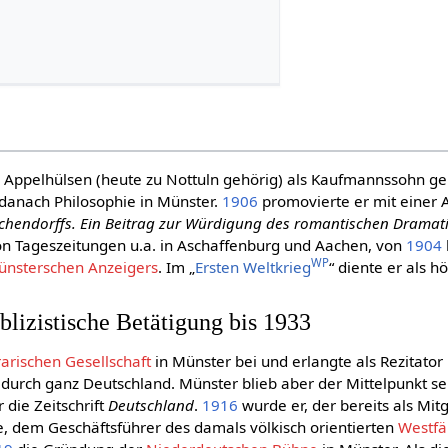
in Appelhülsen (heute zu Nottuln gehörig) als Kaufmannssohn g
danach Philosophie in Münster.
1906
promovierte er mit einer 
chendorffs. Ein Beitrag zur Würdigung des romantischen Dramat
on Tageszeitungen u.a. in Aschaffenburg und Aachen, von
1904
WP
ünsterschen Anzeigers
. Im „
Ersten Weltkrieg
“ diente er als h
blizistische Betätigung bis 1933
rarischen Gesellschaft
in Münster bei und erlangte als Rezitator 
 durch ganz Deutschland. Münster blieb aber der Mittelpunkt se
 die Zeitschrift
Deutschland
.
1916
wurde er, der bereits als Mi
te, dem Geschäftsführer des damals völkisch orientierten
Westfä