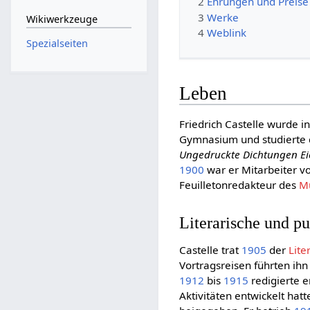
2
Ehrungen und Preise
3
Werke
Wikiwerkzeuge
4
Weblink
Spezialseiten
Leben
Friedrich Castelle wurde 
Gymnasium und studierte 
Ungedruckte Dichtungen Ei
1900
war er Mitarbeiter v
Feuilletonredakteur des
M
Literarische und pu
Castelle trat
1905
der
Lite
Vortragsreisen führten ihn
1912
bis
1915
redigierte er
Aktivitäten entwickelt hat