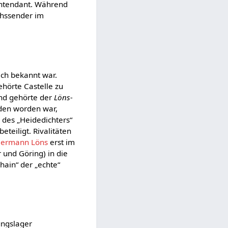
 Intendant. Während
chssender im
ich bekannt war.
ehörte Castelle zu
und gehörte der
Löns-
en worden war,
 des „Heidedichters“
teiligt. Rivalitäten
ermann Löns
erst im
 und Göring) in die
hain“ der „echte“
ungslager