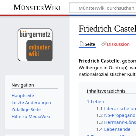
MünsterWiki
Friedrich Castel
Seite
Diskussion
Friedrich Castelle
, gebo
Welbergen in Ochtrup), war
nationalsozialistischer Ku
Navigation
Inhaltsverzeichnis
Hauptseite
1
Leben
Letzte Änderungen
1.1
Literarische u
Zufällige Seite
1.2
NS-Propagandi
Hilfe zu MediaWiki
1.3
Hermann-Löns-
1.4
Lebensende