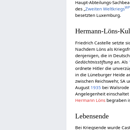
Haupt-Abteilungs-Sachbear
W
des „
Zweiten Weltkriegs
besetzten Luxemburg.
Hermann-Löns-Kul
Friedrich Castelle setzte s
Nachdem Löns als Kriegsfr
denjenigen, die in Deutsc
Gedächtnisstiftung
an. Als
ordnete Hitler die unverz
in die Lüneburger Heide an
zwischen Reichswehr, SA u
August
1935
bei Walsrode 
Angelegenheit einschaltet 
Hermann Löns
begraben is
Lebensende
Bei Kriegsende wurde Cas