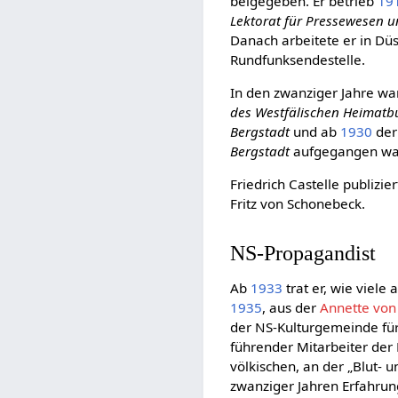
beigegeben. Er betrieb
19
Lektorat für Pressewesen u
Danach arbeitete er in Düs
Rundfunksendestelle.
In den zwanziger Jahre war
des Westfälischen Heimat
Bergstadt
und ab
1930
der 
Bergstadt
aufgegangen wa
Friedrich Castelle publiz
Fritz von Schonebeck.
NS-Propagandist
Ab
1933
trat er, wie viele
1935
, aus der
Annette von
der NS-Kulturgemeinde für 
führender Mitarbeiter der
völkischen, an der „Blut- u
zwanziger Jahren Erfahr