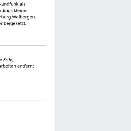
 Rundfunk als
rdings kleiner
erburg Welbergen.
r beigesetzt.
ge Erde
;
arbeiten entfernt