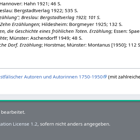
 Hannover: Hahn 1921; 46 S.
reslau: Bergstadtverlag 1922; 535 S.
zählung"; Breslau: Bergstadtverlag 1923; 101 S.
 Zehn Erzählungen
; Hildesheim: Borgmeyer 1925; 132 S.
, die Geschichte eines fröhlichen Toten. Erzählung
; Essen: Spae
hte
; Münster: Aschendorff 1949; 48 S.
che Dorf. Erzählung
; Horstmar, Münster: Montanus [1950]; 112 S
estfälischer Autoren und Autorinnen 1750-1950
(mit zahlreich
 bearbeitet.
tion License 1.2
, sofern nicht anders angegeben.