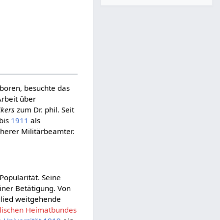
eboren, besuchte das
Arbeit über
ikers
zum Dr. phil. Seit
bis
1911
als
öherer Militärbeamter.
Popularität. Seine
iner Betätigung. Von
tglied weitgehende
lischen Heimatbundes