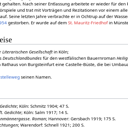
 gehalten. Nach seiner Entlassung arbeitete er wieder für den
örspiele und trat mit Vorträgen und Rezitationen vor einem alle
uf. Seine letzten Jahre verbrachte er in Ochtrup auf der Wass
954
gestorben. Er wurde auf dem
St. Mauritz-Friedhof
in Münste
eise
er
Literarischen Gesellschaft
in Köln;
es
Deutschlandbundes
für den westfälischen Bauernroman
Heili
n Rathaus von Burgsteinfurt eine Castelle-Büste, die bei Umbau
stelleweg
seinen Namen.
Gedichte
; Köln: Schmitz 1904; 47 S.
t. Gedichte
; Köln: Salm 1917; 14 S.
ehnmännergasse. Roman
; Hannover: Gersbach 1919; 175 S.
ichtungen
; Warendorf: Schnell 1921; 200 S.