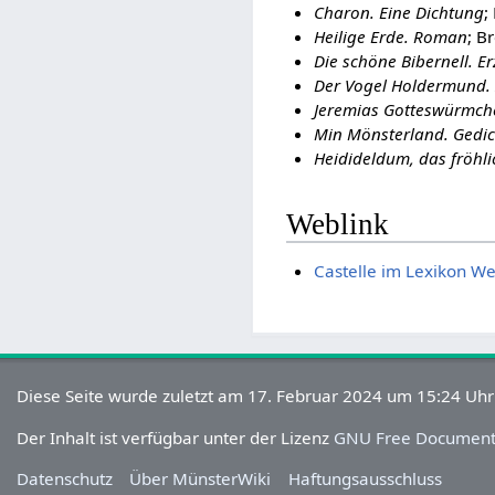
Charon. Eine Dichtung
;
Heilige Erde. Roman
; B
Die schöne Bibernell. Er
Der Vogel Holdermund.
Jeremias Gotteswürmchen
Min Mönsterland. Gedic
Heidideldum, das fröhli
Weblink
Castelle im Lexikon W
Diese Seite wurde zuletzt am 17. Februar 2024 um 15:24 Uhr
Der Inhalt ist verfügbar unter der Lizenz
GNU Free Documenta
Datenschutz
Über MünsterWiki
Haftungsausschluss