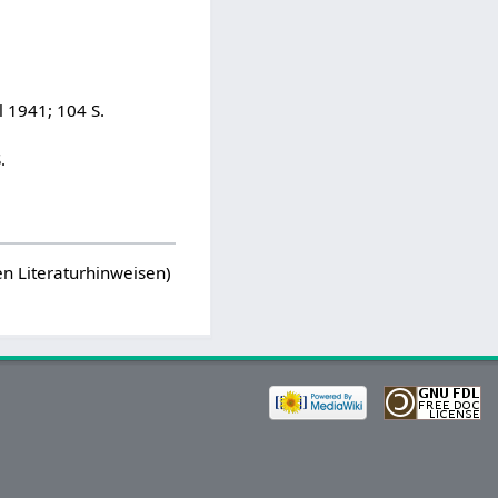
l 1941; 104 S.
.
en Literaturhinweisen)