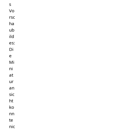
s
Vo
rsc
ha
ub
ild
es:
Di
e
Mi
ni
at
ur
an
sic
ht
ko
nn
te
nic