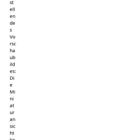
st
ell
en
de
s
Vo
rsc
ha
ub
ild
es:
Di
e
Mi
ni
at
ur
an
sic
ht
ko