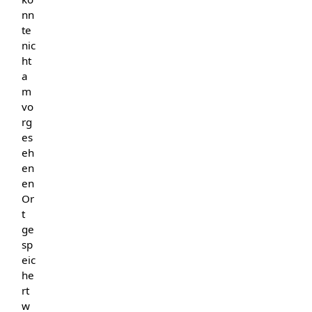
nn
te
nic
ht
a
m
vo
rg
es
eh
en
en
Or
t
ge
sp
eic
he
rt
w