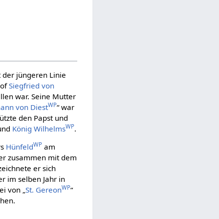
 der jüngeren Linie
hof
Siegfried von
llen war. Seine Mutter
WP
hann von Diest
“ war
tützte den Papst und
WP
 und
König Wilhelms
.
WP
rs
Hünfeld
am
 er zusammen mit dem
eichnete er sich
ser im selben Jahr in
WP
ei von „
St. Gereon
“
ehen.