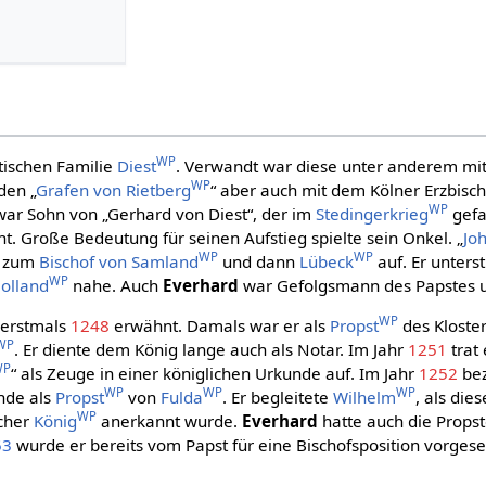
WP
tischen Familie
Diest
. Verwandt war diese unter anderem mit
WP
 den „
Grafen von Rietberg
“ aber auch mit dem Kölner Erzbisc
WP
ar Sohn von „Gerhard von Diest“, der im
Stedingerkrieg
gefa
t. Große Bedeutung für seinen Aufstieg spielte sein Onkel. „
Jo
WP
WP
r zum
Bischof von Samland
und dann
Lübeck
auf. Er unters
WP
olland
nahe. Auch
Everhard
war Gefolgsmann des Papstes
WP
erstmals
1248
erwähnt. Damals war er als
Propst
des Kloste
WP
. Er diente dem König lange auch als Notar. Im Jahr
1251
trat
WP
“ als Zeuge in einer königlichen Urkunde auf. Im Jahr
1252
bez
WP
WP
WP
unde als
Propst
von
Fulda
. Er begleitete
Wilhelm
, als die
WP
cher
König
anerkannt wurde.
Everhard
hatte auch die Propst
53
wurde er bereits vom Papst für eine Bischofsposition vorges