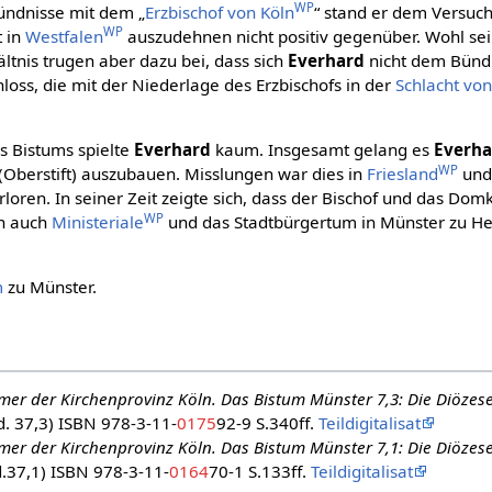
WP
Bündnisse mit dem „
Erzbischof von Köln
“ stand er dem Versuc
WP
 in
Westfalen
auszudehnen nicht positiv gegenüber. Wohl se
ltnis trugen aber dazu bei, dass sich
Everhard
nicht dem Bünd
loss, die mit der Niederlage des Erzbischofs in der
Schlacht vo
s Bistums spielte
Everhard
kaum. Insgesamt gelang es
Everha
WP
(Oberstift) auszubauen. Misslungen war dies in
Friesland
und 
rloren. In seiner Zeit zeigte sich, dass der Bischof und das Dom
WP
rn auch
Ministeriale
und das Stadtbürgertum in Münster zu He
m
zu Münster.
mer der Kirchenprovinz Köln. Das Bistum Münster 7,3: Die Diözese
. 37,3) ISBN 978-3-11-
0175
92-9 S.340ff.
Teildigitalisat
mer der Kirchenprovinz Köln. Das Bistum Münster 7,1: Die Diözese
.37,1) ISBN 978-3-11-
0164
70-1 S.133ff.
Teildigitalisat