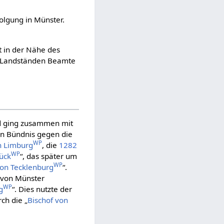
olgung in Münster.
t in der Nähe des
 Landständen Beamte
d ging zusammen mit
in Bündnis gegen die
WP
n Limburg
, die
1282
WP
ück
“, das später um
WP
on Tecklenburg
“.
 von Münster
WP
g
“. Dies nutzte der
rch die „
Bischof von