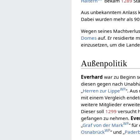
Haltern
bekam
1289
Sta
Aus unbekanntem Anlass
Dabei wurden mehr als 90 
Wegen seines Machtverlus
Domes
auf. Er residierte 
einzusetzen, um die Lande
Außenpolitik
Everhard
war zu Beginn se
diesen gegen nach Unabhän
WP
„
Herren zur Lippe
“. Aus
mit einem Vergleich ende
weitere Mitglieder erweite
Dieser soll
1299
versucht 
gefangen zu nehmen.
Eve
WP
„
Graf von der Mark
“ für
WP
Osnabrück
“ und „
Pader