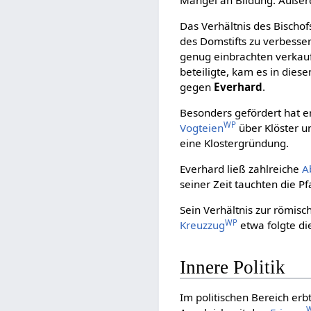
Das Verhältnis des Bischo
des Domstifts zu verbesser
genug einbrachten verkauf
beteiligte, kam es in die
gegen
Everhard
.
Besonders gefördert hat e
WP
Vogteien
über Klöster un
eine Klostergründung.
Everhard ließ zahlreiche
A
seiner Zeit tauchten die P
Sein Verhältnis zur römisc
WP
Kreuzzug
etwa folgte d
Innere Politik
Im politischen Bereich erbt