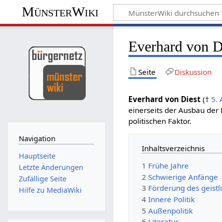
MünsterWiki
Everhard von D
Seite
Diskussion
Everhard von Diest
(†
5. 
einerseits der Ausbau der
politischen Faktor.
Navigation
Inhaltsverzeichnis
Hauptseite
1
Frühe Jahre
Letzte Änderungen
2
Schwierige Anfänge
Zufällige Seite
3
Förderung des geist
Hilfe zu MediaWiki
4
Innere Politik
5
Außenpolitik
6
Literatur