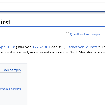
iest
Quelltext anzeigen
April
1301
) war von
1275
-
1301
der 31. „
Bischof von Münster
“. I
 Landesherrschaft, andererseits wurde die Stadt Münster zu ei
lichen Lebens