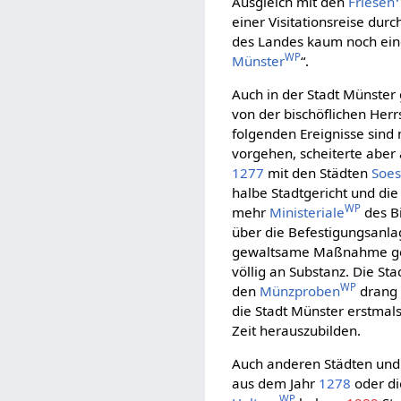
Ausgleich mit den
Friesen
einer Visitationsreise du
des Landes kaum noch ein
WP
Münster
“.
Auch in der Stadt Münster 
von der bischöflichen Herr
folgenden Ereignisse sind 
vorgehen, scheiterte aber
1277
mit den Städten
Soes
halbe Stadtgericht und die
WP
mehr
Ministeriale
des Bi
über die Befestigungsanl
gewaltsame Maßnahme gegen
völlig an Substanz. Die Sta
WP
den
Münzproben
drang 
die Stadt Münster erstmal
Zeit herauszubilden.
Auch anderen Städten und
aus dem Jahr
1278
oder di
WP