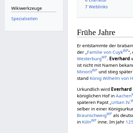
7
Weblinks
Wikiwerkzeuge
Spezialseiten
Frühe Jahre
Er entstammte der braban
WP
der „
Familie von Cuyk
“,
WP
Westerburg
.
Everhard
w
ist nicht mit Namen bekann
WP
Minorit
und stieg späte
stand
König Wilhelm von H
Urkundlich wird
Everhard
königlichen Hof in
Aachen
späteren Papst „
Urban IV.
selber in einer Königsurk
WP
Braunschweig
als deuts
WP
in
Köln
inne. Im Jahr
12