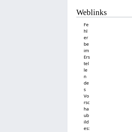
Weblinks
Fe
hl
er
be
im
Ers
tel
le
n
de
s
Vo
rsc
ha
ub
ild
es: