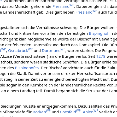
zu kommen und entsprechende Verträge abzuschließen. Es
WP
rch das zu Münster gehörende
Friesland
. Dabei zeigte sich, das
WP
e Landesherrschaft gab. Dies galt neben
Friesland
auch für d
gestalteten sich die Verhältnisse schwierig. Die Bürger wollte
schaft und kritisierten vor allem den befestigten
Bispinghof
in d
nicht ganz klar. Möglicherweise wollte der Bischof mit Gewalt 
 an der fehlenden Unterstützung durch das Domkapitel. Die Bürg
WP
WP
WP
t
,
Osnabrück
und
Dortmund
, waren stärker. Die Folge w
 Akzise (Verbrauchssteuer) an die Bürger verlor. Seit
1278
waren 
schofs, sondern waren städtische Schöffen. Die Bürger erhielte
agen des
Bispinghofes
. Der Bischof verzichtete auch für die Zuku
 die Stadt. Damit verlor sein direkter Herrschaftsanspruch 
dt stieg in seiner Zeit zu einer gleichberechtigten Macht auf. D
sie sogar in den Kernbereich der landesherrlichen Rechte vor. 
s an einem Landtag teil. Damit begann sich die Struktur der La
 Siedlungen musste er entgegenkommen. Dazu zählten das Pri
WP
WP
WP
e Sühnebriefe für
Borken
und
Coesfeld
.
Ahlen
verlieh er