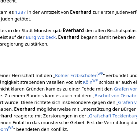
dtrecht.
 kam es
1287
in der Amtszeit von
Everhard
zur ersten Judenverf
Juden getötet.
tes in der Stadt Münster gab
Everhard
den alten Bischofspalas
meist auf der
Burg Wolbeck
.
Everhard
begann damit neben den
sregierung zu stärken.
WP
iner Herrschaft mit den „
Kölner Erzbischöfen
“ verbündet un
WP
gigkeit strebenden Vasallen vor. Mit
Köln
schloss er auch e
 nicht klaren Gründen kam es zu einer Fehde mit den
Grafen vo
te. Zu einem Bündnis kam es auch mit dem „
Bischof von Osnabr
rt wurde. Diese richtete sich insbesondere gegen den „
Grafen v
haben,
Everhard
möglicherweise mit Unterstützung der Bürger
rhard
reagierte mit Zerstörungen in der „
Grafschaft Tecklenbur
 einen Einfall in das münstersche Gebiet. Erst die Vermittlung du
WP
born
“ beendeten den Konflikt.