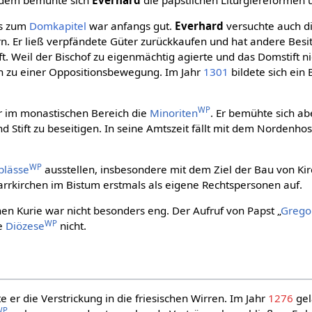
fs zum
Domkapitel
war anfangs gut.
Everhard
versuchte auch di
n. Er ließ verpfändete Güter zurückkaufen und hat andere Besit
t. Weil der Bischof zu eigenmächtig agierte und das Domstift 
sen zu einer Oppositionsbewegung. Im Jahr
1301
bildete sich ein
WP
r im monastischen Bereich die
Minoriten
. Er bemühte sich ab
d Stift zu beseitigen. In seine Amtszeit fällt mit dem Nordenh
WP
blässe
ausstellen, insbesondere mit dem Ziel der Bau von Kir
farrkirchen im Bistum erstmals als eigene Rechtspersonen auf.
hen Kurie war nicht besonders eng. Der Aufruf von Papst „
Grego
WP
ie
Diözese
nicht.
e er die Verstrickung in die friesischen Wirren. Im Jahr
1276
gel
WP