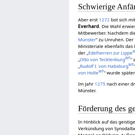
Schwierige Anfä
Aber erst
1272
bot sich mi
Everhard
. Die Wahl erwies
Mitbewerber. Nachdem di
Münster
“ zu Unruhen. Der
Ministeriale ebenfalls das
der „
Edelherren zur Lippe
WP
„
Otto von Tecklenburg
“ 
WP
„
Rudolf I. von Habsburg
WP
von Holte
“ wurde später
Im Jahr
1275
nach einer d
Münster.
Förderung des ge
In Hinblick auf das geisti
Verkündung von Synodalbes
Mangel an Bildung. Auße