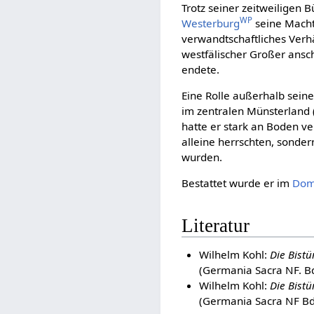
Trotz seiner zeitweiligen 
WP
Westerburg
seine Macht
verwandtschaftliches Verhä
westfälischer Großer ansch
endete.
Eine Rolle außerhalb seine
im zentralen Münsterland 
hatte er stark an Boden ve
alleine herrschten, sonde
wurden.
Bestattet wurde er im
Do
Literatur
Wilhelm Kohl:
Die Bistü
(Germania Sacra NF. Bd
Wilhelm Kohl:
Die Bistü
(Germania Sacra NF Bd