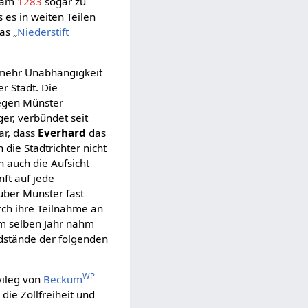
 kam
1283
sogar zu
s es in weiten Teilen
as „
Niederstift
n mehr Unabhängigkeit
er Stadt. Die
gegen Münster
er, verbündet seit
ar, dass
Everhard
das
die Stadtrichter nicht
n auch die Aufsicht
nft auf jede
über Münster fast
urch ihre Teilnahme an
Im selben Jahr nahm
ndstände der folgenden
WP
vileg von
Beckum
 die Zollfreiheit und