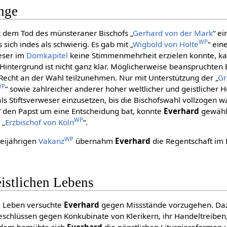
nge
t dem Tod des münsteraner Bischofs „
Gerhard von der Mark
“ e
WP
 sich indes als schwierig. Es gab mit „
Wigbold von Holte
“ ein
eser im
Domkapitel
keine Stimmenmehrheit erzielen konnte, ka
 Hintergrund ist nicht ganz klar. Möglicherweise beanspruchten
 Recht an der Wahl teilzunehmen. Nur mit Unterstützung der „
Gr
WP
“ sowie zahlreicher anderer hoher weltlicher und geistlicher 
als Stiftsverweser einzusetzen, bis die Bischofswahl vollzogen wa
“ den Papst um eine Entscheidung bat, konnte
Everhard
gewählt
WP
 „
Erzbischof von Köln
“.
WP
reijährigen
Vakanz
übernahm
Everhard
die Regentschaft im 
istlichen Lebens
ge Leben versuchte
Everhard
gegen Missstände vorzugehen. Da
chlüssen gegen Konkubinate von Klerikern, ihr Handeltreiben
rdem bemühte sich
Everhard
die päpstlichen Liturgiereformen