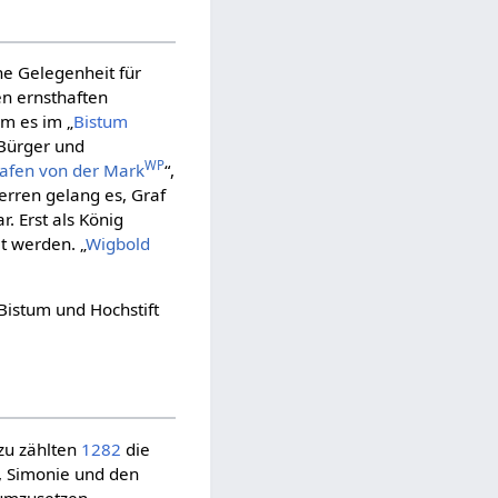
ine Gelegenheit für
en ernsthaften
m es im „
Bistum
 Bürger und
WP
afen von der Mark
“,
Herren gelang es, Graf
r. Erst als König
 werden. „
Wigbold
Bistum und Hochstift
zu zählten
1282
die
, Simonie und den
 umzusetzen.