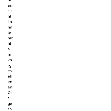
an
sic
ht
ko
nn
te
nic
ht
a
m
vo
rg
es
eh
en
en
Or
t
ge
sp