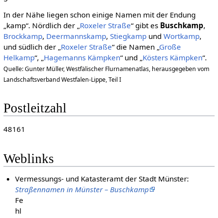
In der Nähe liegen schon einige Namen mit der Endung
„kamp“. Nördlich der „
Roxeler Straße
“ gibt es
Buschkamp
,
Brockkamp
,
Deermannskamp
,
Stiegkamp
und
Wortkamp
,
und südlich der „
Roxeler Straße
“ die Namen „
Große
Helkamp
“, „
Hagemanns Kämpken
“ und „
Kösters Kämpken
“.
Quelle: Gunter Müller, Westfälischer Flurnamenatlas, herausgegeben vom
Landschaftsverband Westfalen-Lippe, Teil I
Postleitzahl
48161
Weblinks
Vermessungs- und Katasteramt der Stadt Münster:
Straßennamen in Münster – Buschkamp
Fe
hl