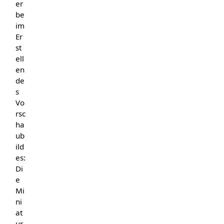
er
be
im
Er
st
ell
en
de
s
Vo
rsc
ha
ub
ild
es:
Di
e
Mi
ni
at
ur