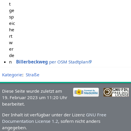
t
ge
sp
eic
he
rt
w
er
de
n
Billerbeckweg
per OSM Stadtplan
Kategorie
:
Straße
Diese Seite wurde zuletzt am
19. Februar 2023 um 11:20 Uhr
bearbeitet.
Der Inhalt ist verfügbar unter der Lizenz
GNU Free
Documentation License 1.2
, sofern nicht anders
angegeben.