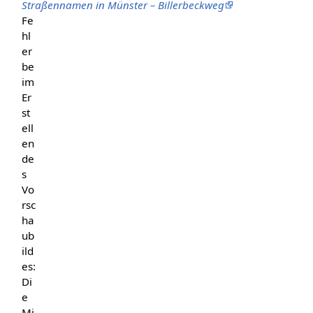
Straßennamen in Münster – Billerbeckweg
Fe
hl
er
be
im
Er
st
ell
en
de
s
Vo
rsc
ha
ub
ild
es:
Di
e
Mi