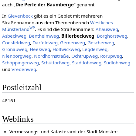
auch „
Die Perle der Baumberge
“ genannt.
In
Gievenbeck
gibt es ein Gebiet mit mehreren
Straßennamen aus dem Themenbereich
Westliches
WP
Münsterland
. Es sind die Straßennamen:
Ahausweg
,
Asbeckweg
,
Bentheimweg
,
Billerbeckweg
,
Borghorstweg
,
Coesfeldweg
,
Darfeldweg
,
Gemenweg
,
Gescherweg
,
Gronauweg
,
Heekweg
,
Holtwickweg
,
Legdenweg
,
Nienborgweg
,
Nordhornstraße
,
Ochtrupweg
,
Rorupweg
,
Schöppingenweg
,
Schüttorfweg
,
Stadtlohnweg
,
Südlohnweg
und
Vredenweg
.
Postleitzahl
48161
Weblinks
Vermessungs- und Katasteramt der Stadt Münster: