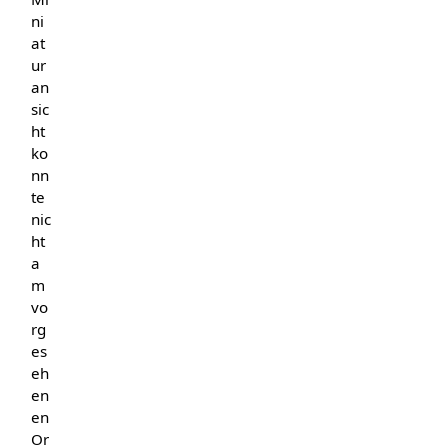
ni
at
ur
an
sic
ht
ko
nn
te
nic
ht
a
m
vo
rg
es
eh
en
en
Or