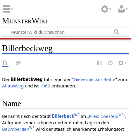
MünsterWiki
Billerbeckweg
Der
Billerbeckweg
führt von der "
Gievenbecker Reihe
" zum
Ahausweg
und ist
1960
entstanden.
Name
WP
WP
Benannt nach der Stadt
Billerbeck
im „
Kreis Coesfeld
“.
Aufgrund seiner schönen und zentralen Lage in den
WP
Baumbergen
wird der staatlich anerkannte Erholungsort