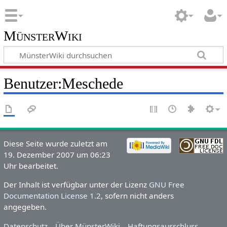
MünsterWiki
Benutzer:Meschede
Diese Seite wurde zuletzt am
19. Dezember 2007 um 06:23
Uhr bearbeitet.
Der Inhalt ist verfügbar unter der Lizenz
GNU Free
Documentation License 1.2
, sofern nicht anders
angegeben.
Datenschutz
Über MünsterWiki
Haftungsausschluss