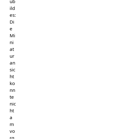
ub
ild
es:
Di
e
Mi
ni
at
ur
an
sic
ht
ko
nn
te
nic
ht
a
m
vo
rg