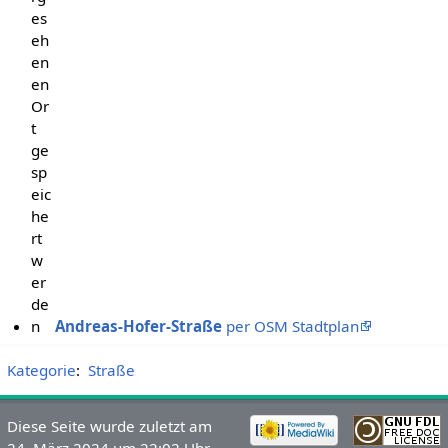
es
eh
en
en
Or
t
ge
sp
eic
he
rt
w
er
de
n
Andreas-Hofer-Straße
per OSM Stadtplan
Kategorie
:
Straße
Diese Seite wurde zuletzt am
24. März 2024 um 22:02 Uhr