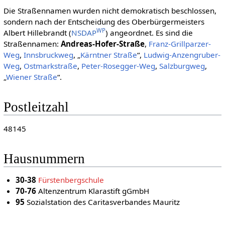
Die Straßennamen wurden nicht demokratisch beschlossen,
sondern nach der Entscheidung des Oberbürgermeisters
WP
Albert Hillebrandt (
NSDAP
) angeordnet. Es sind die
Straßennamen:
Andreas-Hofer-Straße
,
Franz-Grillparzer-
Weg
,
Innsbruckweg
, „
Kärntner Straße
“,
Ludwig-Anzengruber-
Weg
,
Ostmarkstraße
,
Peter-Rosegger-Weg
,
Salzburgweg
,
„
Wiener Straße
“.
Postleitzahl
48145
Hausnummern
30-38
Fürstenbergschule
70-76
Altenzentrum Klarastift gGmbH
95
Sozialstation des Caritasverbandes Mauritz