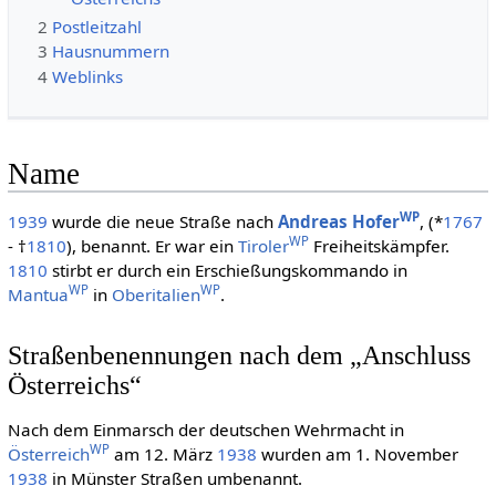
2
Postleitzahl
3
Hausnummern
4
Weblinks
Name
WP
1939
wurde die neue Straße nach
Andreas Hofer
, (*
1767
WP
- †
1810
), benannt. Er war ein
Tiroler
Freiheitskämpfer.
1810
stirbt er durch ein Erschießungskommando in
WP
WP
Mantua
in
Oberitalien
.
Straßenbenennungen nach dem „Anschluss
Österreichs“
Nach dem Einmarsch der deutschen Wehrmacht in
WP
Österreich
am 12. März
1938
wurden am 1. November
1938
in Münster Straßen umbenannt.