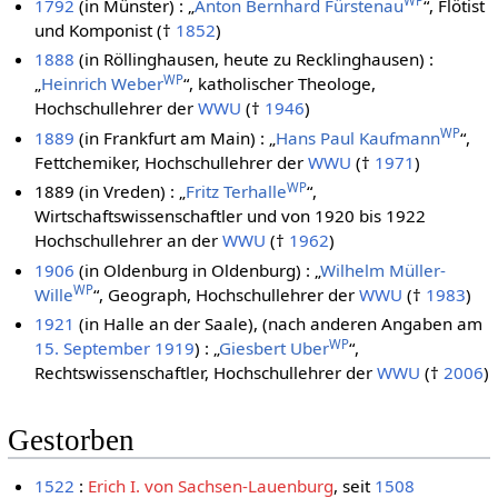
WP
1792
(in Münster) : „
Anton Bernhard Fürstenau
“, Flötist
und Komponist (†
1852
)
1888
(in Röllinghausen, heute zu Recklinghausen) :
WP
„
Heinrich Weber
“, katholischer Theologe,
Hochschullehrer der
WWU
(†
1946
)
WP
1889
(in Frankfurt am Main) : „
Hans Paul Kaufmann
“,
Fettchemiker, Hochschullehrer der
WWU
(†
1971
)
WP
1889 (in Vreden) : „
Fritz Terhalle
“,
Wirtschaftswissenschaftler und von 1920 bis 1922
Hochschullehrer an der
WWU
(†
1962
)
1906
(in Oldenburg in Oldenburg) : „
Wilhelm Müller-
WP
Wille
“, Geograph, Hochschullehrer der
WWU
(†
1983
)
1921
(in Halle an der Saale), (nach anderen Angaben am
WP
15. September
1919
) : „
Giesbert Uber
“,
Rechtswissenschaftler, Hochschullehrer der
WWU
(†
2006
)
Gestorben
1522
:
Erich I. von Sachsen-Lauenburg
, seit
1508