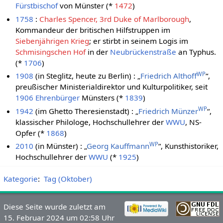
Fürstbischof
von Münster (*
1472
)
1758
:
Charles Spencer, 3rd Duke of Marlborough
,
Kommandeur der britischen Hilfstruppen im
Siebenjährigen Krieg
; er stirbt in seinem Logis im
Schmisingschen Hof
in der
Neubrückenstraße
an Typhus.
(*
1706
)
WP
1908
(in Steglitz, heute zu Berlin) : „
Friedrich Althoff
“,
preußischer Ministerialdirektor und Kulturpolitiker, seit
1906
Ehrenbürger
Münsters (*
1839
)
WP
1942
(im Ghetto Theresienstadt) : „
Friedrich Münzer
“,
klassischer Philologe, Hochschullehrer der
WWU
, NS-
Opfer (*
1868
)
WP
2010
(in Münster) : „
Georg Kauffmann
“, Kunsthistoriker,
Hochschullehrer der
WWU
(*
1925
)
Kategorie
:
Tag (Oktober)
Diese Seite wurde zuletzt am
15. Februar 2024 um 02:58 Uhr