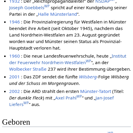
1932
: Der „Reichspropagandaleiter“ der
NSDAP
,
WP
Joseph Goebbels
spricht auf einer Kundgebung seiner
Partei in der „
Halle Münsterland
“.
1946
: Die Provinzialregierung für Westfalen in Münster
beendet ihre Arbeit (seit Oktober 1945), nachdem das
Land Nordrhein-Westfalen am 23. August gegründet
worden war und Münster seinen Status als Provinzial-
Hauptstadt verloren hat.
1960
: Die neue Landesfeuerwehrschule, heute „
Institut
WP
der Feuerwehr Nordrhein-Westfalen
“, an der
Wolbecker Straße
237 wird ihrer Bestimmung übergeben.
2001
: Das ZDF sendet die fünfte
Wilsberg
-Folge
Wilsberg
und der Schuss im Morgengrauen
.
2002
: Die ARD strahlt den ersten
Münster-Tatort
(Titel:
WP
Der dunkle Fleck
) mit „
Axel Prahl
“ und „
Jan-Josef
WP
Liefers
“ aus.
Geboren