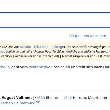
Quelltext anzeigen
 23:42 Uhr von
Keeano
(
Diskussion
|
Beiträge
)
(Die Seite wurde neu angelegt: „De
sweg
östlich ab und teilt sich nach Haus-Nr. 26 in nördliche und südliche Richtung
 Version | Aktuelle Version (Unterschied) | Nächstjüngere Version → (Unter
rhaus
, geht vom
Rektoratsweg
östlich ab und teilt sich nach Hau
.
August Vollmer
, (*
1860
Rheine - †
1942
Hiltrup), Mitarbeiter 
WP
älischen Heimatbund
.