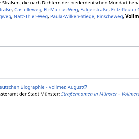
e Straßen, die nach Dichtern der niederdeutschen Mundart ben
traße
,
Castelleweg
,
Eli-Marcus-Weg
,
Falgerstraße
,
Fritz-Reuter
ngweg
,
Natz-Thier-Weg
,
Paula-Wilken-Stiege
,
Rinscheweg
,
Voll
eutschen Biographie - Vollmer, August
steramt der Stadt Münster:
Straßennamen in Münster – Vollme