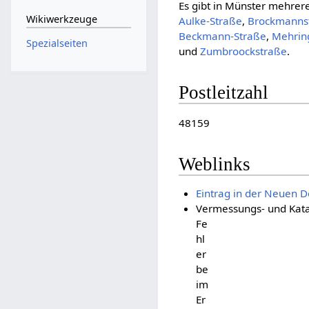
Es gibt in Münster mehrer
Wikiwerkzeuge
Aulke-Straße
,
Brockmanns
Beckmann-Straße
,
Mehri
Spezialseiten
und
Zumbroockstraße
.
Postleitzahl
48159
Weblinks
Eintrag in der Neuen D
Vermessungs- und Kata
Fe
hl
er
be
im
Er