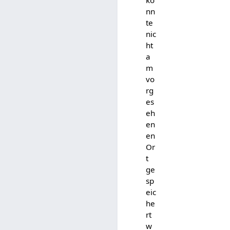
nn
te
nic
ht
a
m
vo
rg
es
eh
en
en
Or
t
ge
sp
eic
he
rt
w