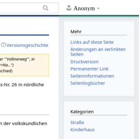
Anonym
Mehr
Links auf diese Seite
Versionsgeschichte
Änderungen an verlinkten
Seiten
r '''Vollmerweg''', in
Druckversion
. ==Na…“)
Permanenter Link
schied)
Seiten­informationen
Seitenlogbücher
s-Nr. 26 in nördliche
Kategorien
Straße
in der volkskundlichen
Kinderhaus