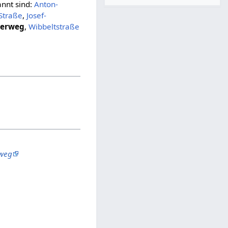
annt sind:
Anton-
-Straße
,
Josef-
merweg
,
Wibbeltstraße
rweg