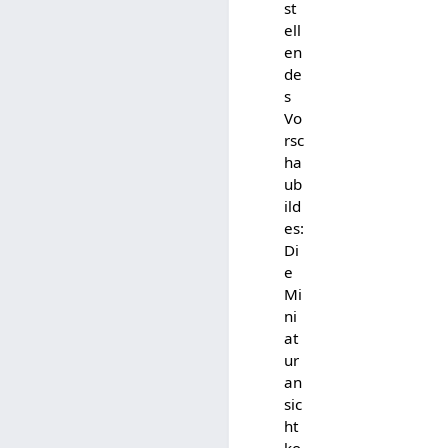
st
ell
en
de
s
Vo
rsc
ha
ub
ild
es:
Di
e
Mi
ni
at
ur
an
sic
ht
ko