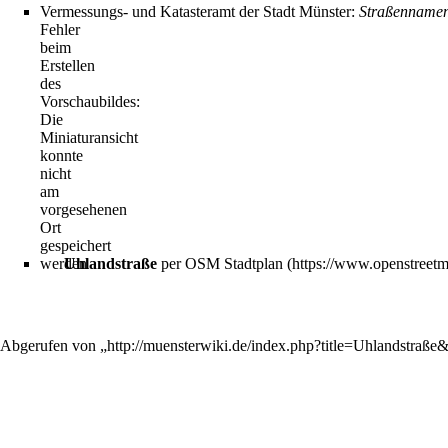
Vermessungs- und Katasteramt der Stadt Münster:
Straßennamen
Fehler
beim
Erstellen
des
Vorschaubildes:
Die
Miniaturansicht
konnte
nicht
am
vorgesehenen
Ort
gespeichert
werden
Uhlandstraße
per OSM Stadtplan
Abgerufen von „
http://muensterwiki.de/index.php?title=Uhlandstraß