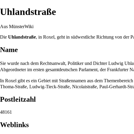
Uhlandstraße
Aus MünsterWiki
Die
Uhlandstraße
, in
Roxel
, geht in südwestliche Richtung von der
P
Name
Sie wurde nach dem Rechtsanwalt, Politiker und Dichter
Ludwig Uhla
Abgeordneter im ersten gesamtdeutschen Parlament, der
Frankfurter N
In
Roxel
gibt es ein Gebiet mit Straßennamen aus dem Themenbereic
Thoma-Straße
,
Ludwig-Tieck-Straße
,
Nicolaistraße
,
Paul-Gerhardt-Str
Postleitzahl
48161
Weblinks