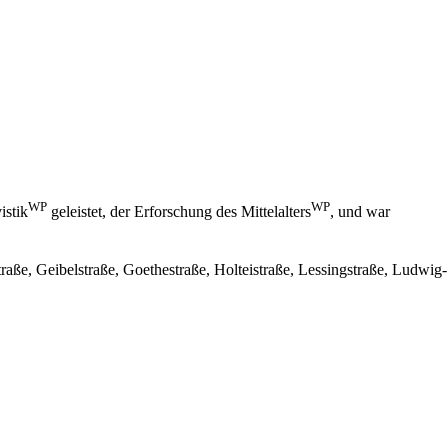
WP
WP
istik
geleistet, der Erforschung des
Mittelalters
, und war
traße
,
Geibelstraße
,
Goethestraße
,
Holteistraße
,
Lessingstraße
,
Ludwig-