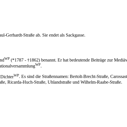
aul-Gerhardt-Straße
ab. Sie endet als Sackgasse.
WP
nd
(*
1787
- †
1862
) benannt. Er hat bedeutende Beiträge zur
Mediäv
WP
ationalversammlung
.
WP
h
Dichter
. Es sind die Straßennamen:
Bertolt-Brecht-Straße
,
Carossas
aße
,
Ricarda-Huch-Straße
,
Uhlandstraße
und
Wilhelm-Raabe-Straße
.