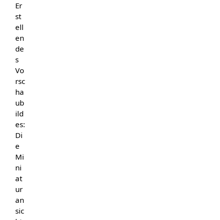
Er
st
ell
en
de
s
Vo
rsc
ha
ub
ild
es:
Di
e
Mi
ni
at
ur
an
sic