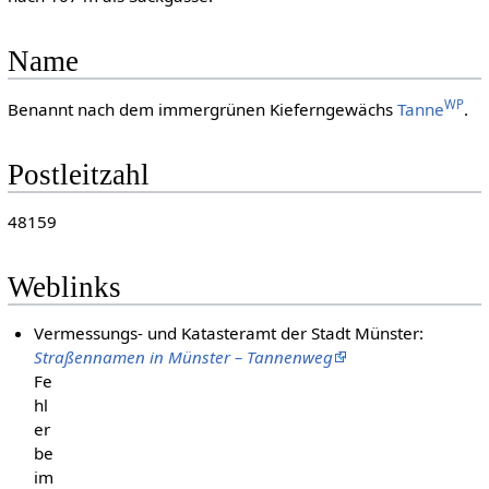
Name
WP
Benannt nach dem immergrünen Kieferngewächs
Tanne
.
Postleitzahl
48159
Weblinks
Vermessungs- und Katasteramt der Stadt Münster:
Straßennamen in Münster – Tannenweg
Fe
hl
er
be
im