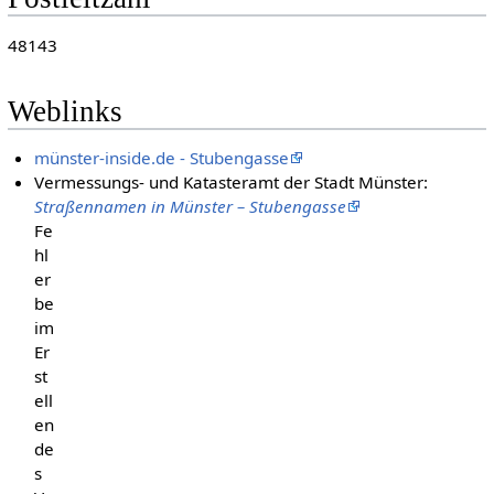
48143
Weblinks
münster-inside.de - Stubengasse
Vermessungs- und Katasteramt der Stadt Münster:
Straßennamen in Münster – Stubengasse
Fe
hl
er
be
im
Er
st
ell
en
de
s