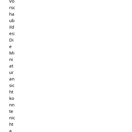
Vo
rsc
ha
ub
ild
es:
Di
e
Mi
ni
at
ur
an
sic
ht
ko
nn
te
nic
ht
a