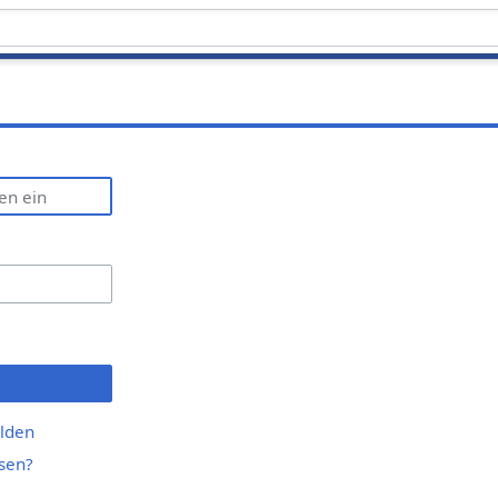
lden
sen?