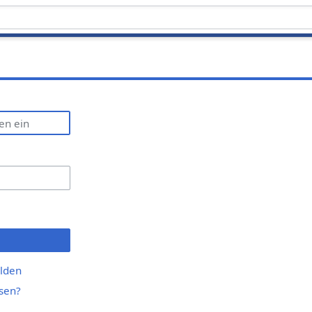
lden
sen?