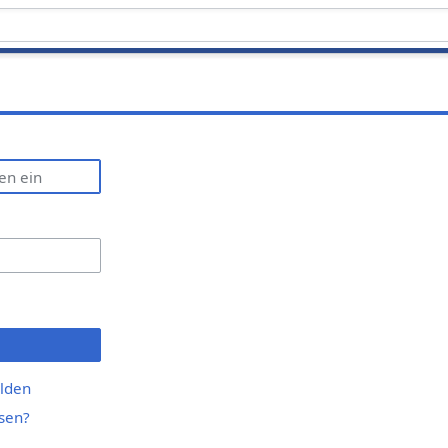
lden
sen?