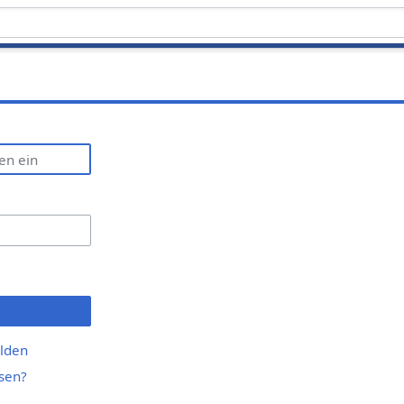
lden
sen?