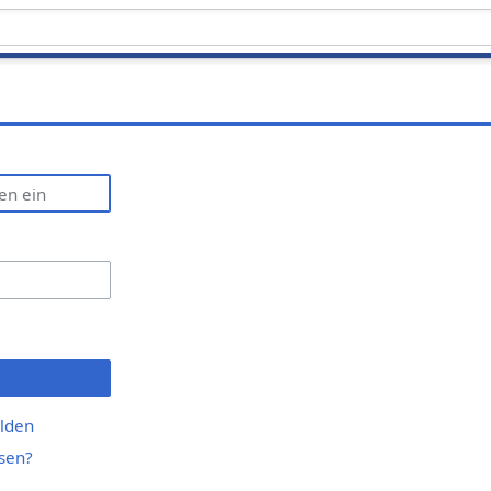
lden
sen?