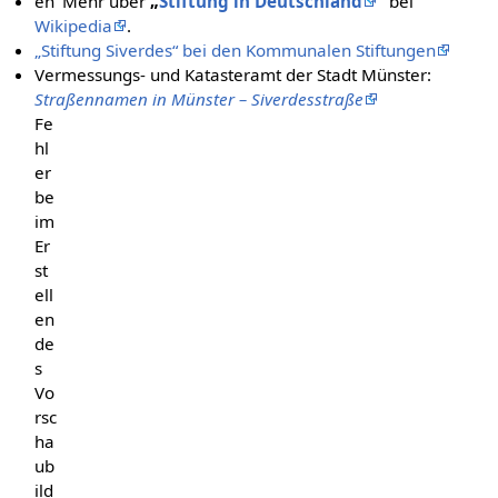
en
Mehr über
„
Stiftung in Deutschland
“
bei
Wikipedia
.
„Stiftung Siverdes“ bei den Kommunalen Stiftungen
Vermessungs- und Katasteramt der Stadt Münster:
Straßennamen in Münster – Siverdesstraße
Fe
hl
er
be
im
Er
st
ell
en
de
s
Vo
rsc
ha
ub
ild