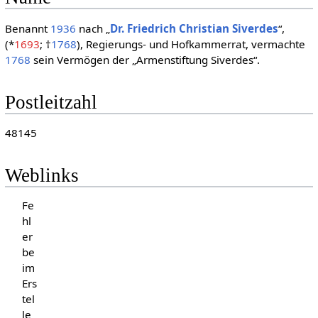
Benannt
1936
nach „
Dr. Friedrich Christian Siverdes
“,
(*
1693
; †
1768
), Regierungs- und Hofkammerrat, vermachte
1768
sein Vermögen der „Armenstiftung Siverdes“.
Postleitzahl
48145
Weblinks
Fe
hl
er
be
im
Ers
tel
le