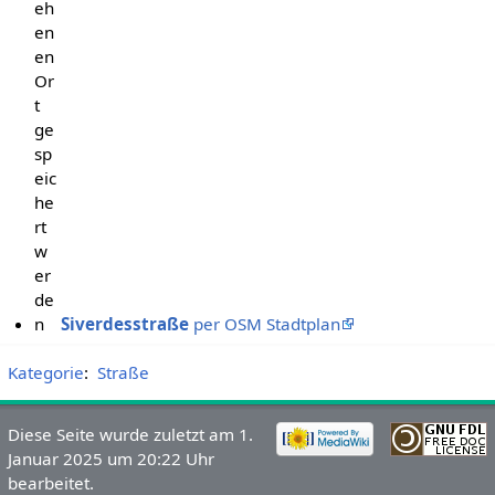
eh
en
en
Or
t
ge
sp
eic
he
rt
w
er
de
n
Siverdesstraße
per OSM Stadtplan
Kategorie
:
Straße
Diese Seite wurde zuletzt am 1.
Januar 2025 um 20:22 Uhr
bearbeitet.