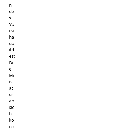
n
de
s
Vo
rsc
ha
ub
ild
es:
Di
e
Mi
ni
at
ur
an
sic
ht
ko
nn