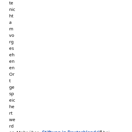
te
nic
ht
a
m
vo
rg
es
eh
en
en
Or
t
ge
sp
eic
he
rt
we
rd