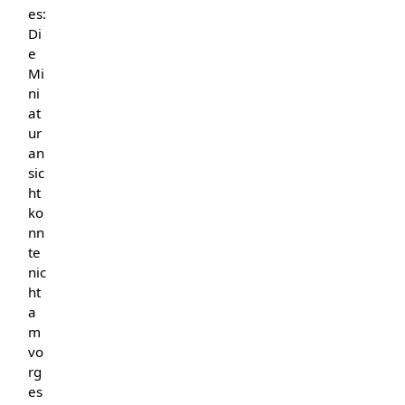
es:
Di
e
Mi
ni
at
ur
an
sic
ht
ko
nn
te
nic
ht
a
m
vo
rg
es