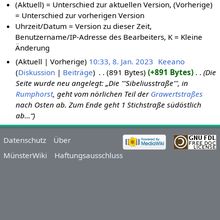
(Aktuell) = Unterschied zur aktuellen Version, (Vorherige)
= Unterschied zur vorherigen Version
Uhrzeit/Datum = Version zu dieser Zeit,
Benutzername/IP-Adresse des Bearbeiters, K = Kleine
Änderung
Aktuell
Vorherige
10:33, 8. Jan. 2023
‎
Keeano
Diskussion
Beiträge
‎
891 Bytes
+891 Bytes
‎
Die
Seite wurde neu angelegt: „Die '''Sibeliusstraße''', in
Rumphorst
, geht vom nörlichen Teil der
Grawertstraßes
nach Osten ab. Zum Ende geht 1 Stichstraße südöstlich
ab…“
Datenschutz
Über
MünsterWiki
Haftungsausschluss