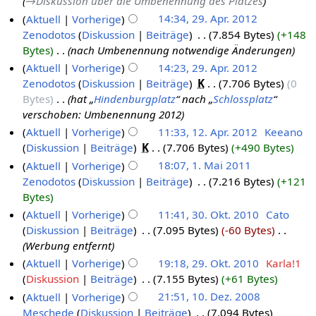
→‎Diskussion über die Umbenennung des Platzes
Aktuell
Vorherige
14:34, 29. Apr. 2012
Zenodotos
Diskussion
Beiträge
‎
7.854 Bytes
+148
Bytes
‎
nach Umbenennung notwendige Änderungen
Aktuell
Vorherige
14:23, 29. Apr. 2012
Zenodotos
Diskussion
Beiträge
‎
K
7.706 Bytes
0
Bytes
‎
hat „
Hindenburgplatz
“ nach „
Schlossplatz
“
verschoben: Umbenennung 2012
Aktuell
Vorherige
11:33, 12. Apr. 2012
‎
Keeano
Diskussion
Beiträge
‎
K
7.706 Bytes
+490 Bytes
Aktuell
Vorherige
18:07, 1. Mai 2011
Zenodotos
Diskussion
Beiträge
‎
7.216 Bytes
+121
Bytes
Aktuell
Vorherige
11:41, 30. Okt. 2010
‎
Cato
Diskussion
Beiträge
‎
7.095 Bytes
-60 Bytes
‎
Werbung entfernt
Aktuell
Vorherige
19:18, 29. Okt. 2010
‎
Karla!1
Diskussion
Beiträge
‎
7.155 Bytes
+61 Bytes
Aktuell
Vorherige
21:51, 10. Dez. 2008
Meschede
Diskussion
Beiträge
‎
7.094 Bytes